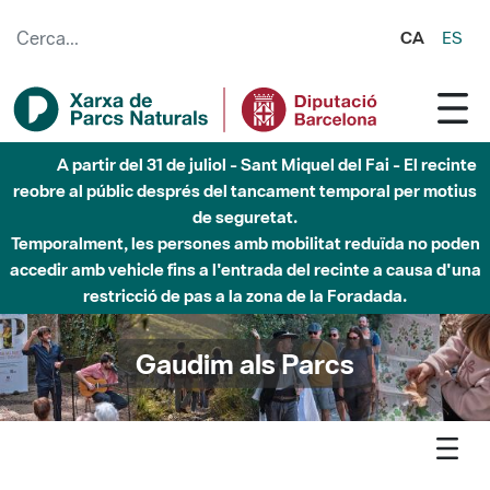
Salta al contingut principal
CA
ES
Fins al desembre de 2026 - Parc Fluvial Besòs -
Afectacions a la llera del Parc Fluvial del Besòs degut a
obres de construcció d'una passera sobre el riu
Gaudim als Parcs
Agenda
Inici