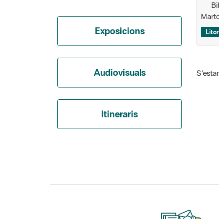
Bib
Marto
Exposicions
Litor
Audiovisuals
S'estan
Itineraris