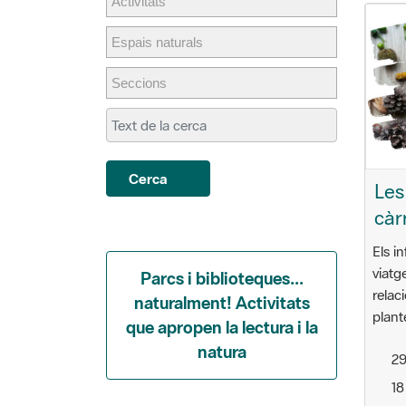
Cerca
Les
càr
Els i
viatg
Parcs i biblioteques...
relac
naturalment! Activitats
plant
que apropen la lectura i la
natura
29
18