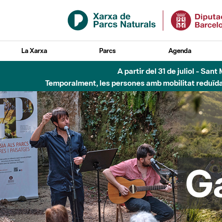
Salta al contingut principal
La Xarxa
Parcs
Agenda
6 d'agost - Parc Fl
G