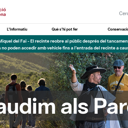
L'Informatiu
Què s'hi pot fer
Conservació
uvial Besòs - Activació de la Fase d'Alerta del Parc Fluvial del 
Tancats els accessos al Parc.
audim als Par