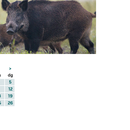
>
s
dg
5
1
12
8
19
5
26