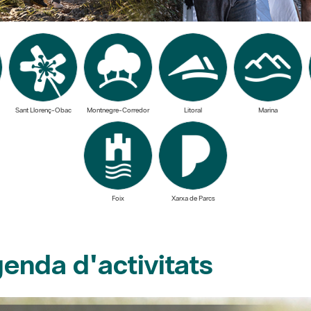
Sant Llorenç-Obac
Montnegre-Corredor
Litoral
Marina
Foix
Xarxa de Parcs
enda d'activitats