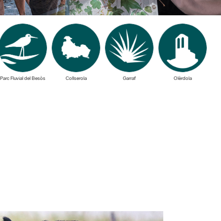
Parc Fluvial del Besòs
Collserola
Garraf
Olèrdola