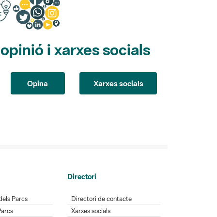
pinió i xarxes socials
Opina
Xarxes socials
Directori
dels Parcs
Directori de contacte
Parcs
Xarxes socials