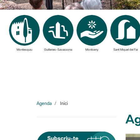
Montesquiu
Guilleries-Savassona
Montseny
Sant Miquel del Fai
Agenda
Inici
Ag