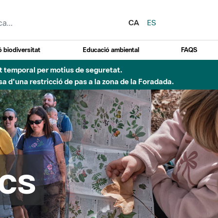
CA
ES
 biodiversitat
Educació ambiental
FAQS
Besòs per pluges intenses.
cs