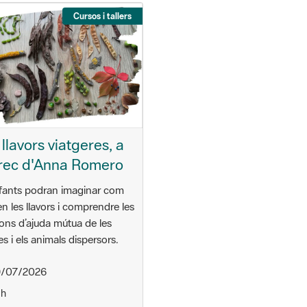
Cursos i tallers
 llavors viatgeres, a
rec d'Anna Romero
nfants podran imaginar com
en les llavors i comprendre les
ions d’ajuda mútua de les
es i els animals dispersors.
/07/2026
 h