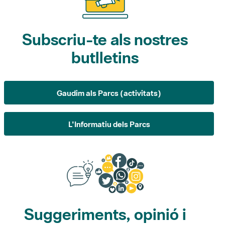
Subscriu-te als nostres
butlletins
Gaudim als Parcs (activitats)
L'Informatiu dels Parcs
Suggeriments, opinió i
xarxes socials