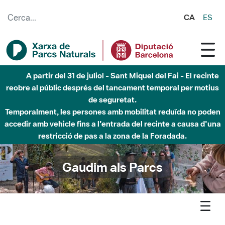
Salta al contingut principal
CA
ES
Fins al desembre de 2026 - Parc Fluvial Besòs -
Afectacions a la llera del Parc Fluvial del Besòs degut a
obres de construcció d'una passera sobre el riu
Gaudim als Parcs
Agenda
Inici