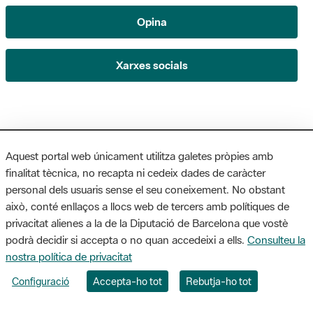
Xarxes socials
Aquest portal web únicament utilitza galetes pròpies amb
finalitat tècnica, no recapta ni cedeix dades de caràcter
personal dels usuaris sense el seu coneixement. No obstant
Institució
això, conté enllaços a llocs web de tercers amb polítiques de
privacitat alienes a la de la Diputació de Barcelona que vostè
La Diputació de Barcelona
podrà decidir si accepta o no quan accedeixi a ells.
Consulteu la
Gerència de Serveis d'Espais Naturals
nostra política de privacitat
Contacte
Configuració
Accepta-ho tot
Rebutja-ho tot
Actualitat