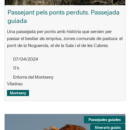
Passejant pels ponts perduts. Passejada
guiada
Una passejada per ponts amb història que servien per
passar el bestiar als emprius, zones comunals de pastura: el
pont de la Noguerola, el de la Sala i el de les Cabres.
07/04/2024
11 h
Entorns del Montseny
Viladrau
Montseny
Passejades guiades
Itineraris guiats