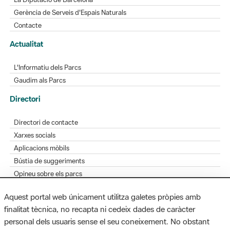
Gerència de Serveis d'Espais Naturals
Contacte
Actualitat
L'Informatiu dels Parcs
Gaudim als Parcs
Directori
Directori de contacte
Xarxes socials
Aplicacions mòbils
Bústia de suggeriments
Opineu sobre els parcs
Aquest portal web únicament utilitza galetes pròpies amb
finalitat tècnica, no recapta ni cedeix dades de caràcter
personal dels usuaris sense el seu coneixement. No obstant
MAPA WEB
AVÍS LEGAL
ACCESSIBILITAT