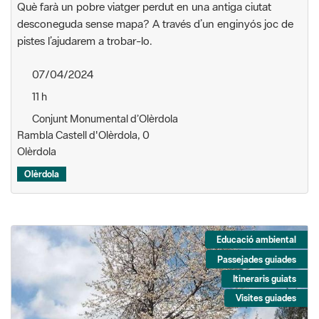
Què farà un pobre viatger perdut en una antiga ciutat
desconeguda sense mapa? A través d’un enginyós joc de
pistes l’ajudarem a trobar-lo.
07/04/2024
11 h
Conjunt Monumental d’Olèrdola
Rambla Castell d'Olèrdola, 0
Olèrdola
Olèrdola
Educació ambiental
Passejades guiades
Itineraris guiats
Visites guiades