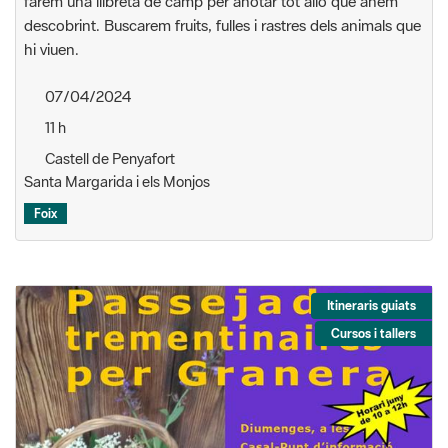
farem una llibreta de camp per anotar tot allò que anem
descobrint. Buscarem fruits, fulles i rastres dels animals que
hi viuen.
07/04/2024
11 h
Castell de Penyafort
Santa Margarida i els Monjos
Foix
Itineraris guiats
Cursos i tallers