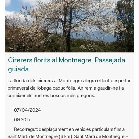
Cirerers florits al Montnegre. Passejada
guiada
La florida dels cirerers al Montnegre alegra el lent despertar
primaveral de l’obaga caducifòlia. Anirem a gaudir-ne i a
conèixer els nostres boscos més pregons.
07/04/2024
09.30 h
Recorregut: desplaçament en vehicles particulars fins a
Sant Martí de Montnegre (8 km). Sant Martí de Montnegre –