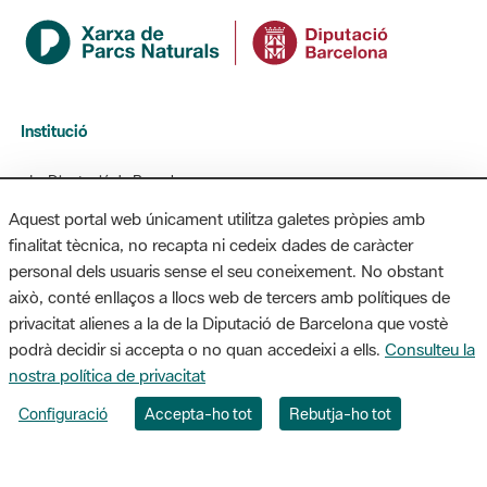
Institució
La Diputació de Barcelona
Gerència de Serveis d'Espais Naturals
Contacte
Actualitat
Aquest portal web únicament utilitza galetes pròpies amb
finalitat tècnica, no recapta ni cedeix dades de caràcter
L'Informatiu dels Parcs
personal dels usuaris sense el seu coneixement. No obstant
Gaudim als Parcs
això, conté enllaços a llocs web de tercers amb polítiques de
Directori
privacitat alienes a la de la Diputació de Barcelona que vostè
podrà decidir si accepta o no quan accedeixi a ells.
Consulteu la
Directori de contacte
nostra política de privacitat
Xarxes socials
Configuració
Accepta-ho tot
Rebutja-ho tot
Aplicacions mòbils
Bústia de suggeriments
Opineu sobre els parcs