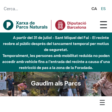
Salta al contingut principal
CA
ES
Fins al desembre de 2026 - Parc Fluvial Besòs -
Afectacions a la llera del Parc Fluvial del Besòs degut a
obres de construcció d'una passera sobre el riu
Gaudim als Parcs
Agenda
Inici