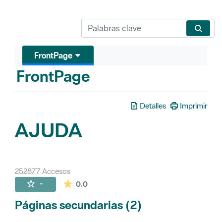
FrontPage
FrontPage
Detalles
Imprimir
AJUDA
252877 Accesos
La valoración media es de 0 estrellas de 
-
0.0
Páginas secundarias (2)