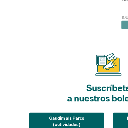
10
Suscríbet
a nuestros bol
Gaudim als Parcs
(actividades)