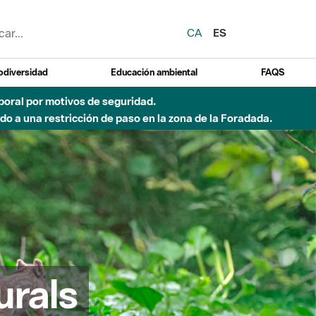
CA
ES
odiversidad
Educación ambiental
FAQS
emporal por motivos de seguridad.
o a una restricción de paso en la zona de la Foradada.
urals