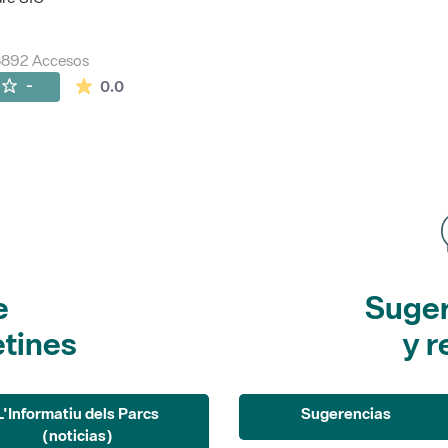
8892 Accesos
La valoración media es de 0 estrellas de 5.
-
0.0
e
Suger
etines
y r
L'Informatiu dels Parcs
Sugerencias
(noticias)