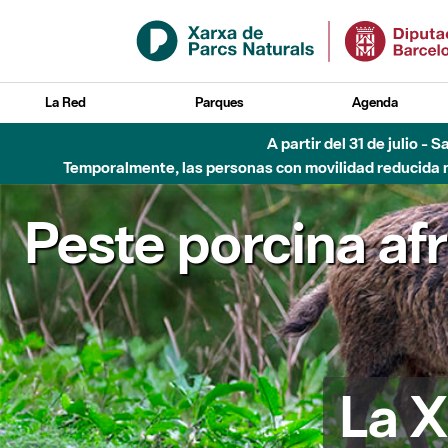
Saltar al contenido principal
La Red
Parques
Agenda
A partir del 31 de julio - 
Temporalmente, las personas con movilidad reducida no
Peste porcina af
La X