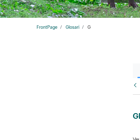
FrontPage
Glosari
G
Glo
G
Veu