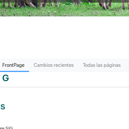
FrontPage
Cambios recientes
Todas las páginas
G
sari
IS
re SIG