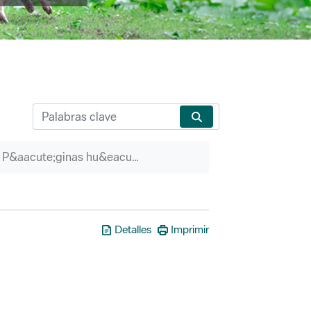
P&aacute;ginas hu&eacute;rfanas
Detalles
Imprimir