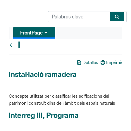
FrontPage
I
Glosari
Detalles
Imprimir
Instal·lació ramadera
Concepte utilitzat per classificar les edificacions del
patrimoni construït dins de l'àmbit dels espais naturals
Interreg III, Programa