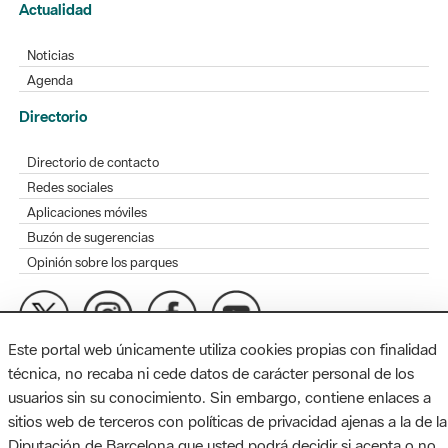
Actualidad
Noticias
Agenda
Directorio
Directorio de contacto
Redes sociales
Aplicaciones móviles
Buzón de sugerencias
Opinión sobre los parques
Este portal web únicamente utiliza cookies propias con finalidad
MAPA WEB
AVISO LEGAL
ACCESIBILIDAD
técnica, no recaba ni cede datos de carácter personal de los
usuarios sin su conocimiento. Sin embargo, contiene enlaces a
Diputación de Barcelona. Edifici Llacuna, 1a planta. Badajoz, 49.
sitios web de terceros con políticas de privacidad ajenas a la de la
08005 Barcelona. Tel. 934 022 428 / xarxaparcs@diba.cat
Diputación de Barcelona que usted podrá decidir si acepta o no