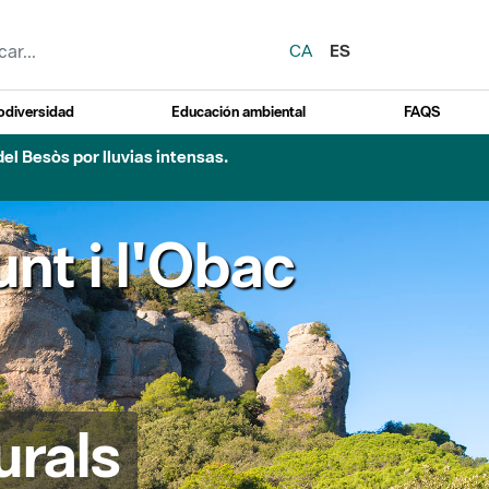
CA
ES
odiversidad
Educación ambiental
FAQS
del Besòs por lluvias intensas.
nt i l'Obac
urals