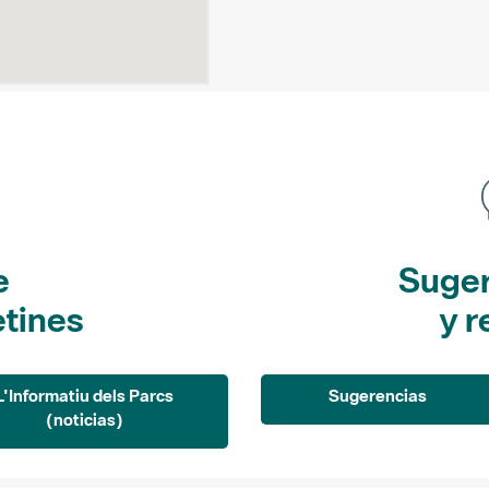
e
Suger
etines
y r
L'Informatiu dels Parcs
Sugerencias
(noticias)