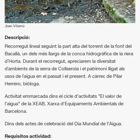
Joan Vilamú
Descripció:
Recorregut lineal seguint la part alta del torrent de la font del
Bacallà, un dels més llargs de la conca hidrogràfica de la riera
d’Horta. Durant el recorregut, apreciarem la diversitat
d’ambients de la serra de Collserola i el patrimoni lligat als
usos de l’aigua en el passat i el present. A càrrec de Pilar
Herrero, biòloga.
Activitat emmarcada dins el cicle d'activitats "El valor de
l'aigua" de la XEAB, Xarxa d'Equipaments Ambientals de
Barcelona.
Dins dels actes de celebració del Dia Mundial de l'Aigua.
Requisitos actividad:
A partir de 12 anys. Places limitades.
Cal inscripció prèvia a
https://inscripcions.barcelona.cat/la-