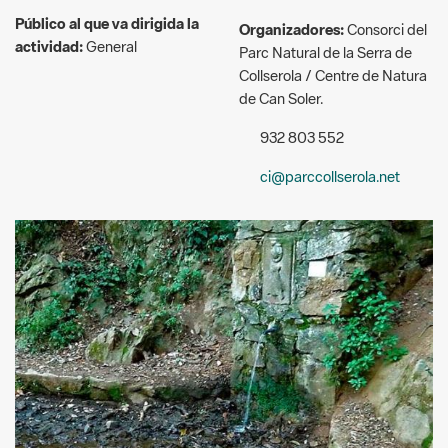
Collserola / Centre de Natura
de Can Soler.
932 803 552
ci@parccollserola.net