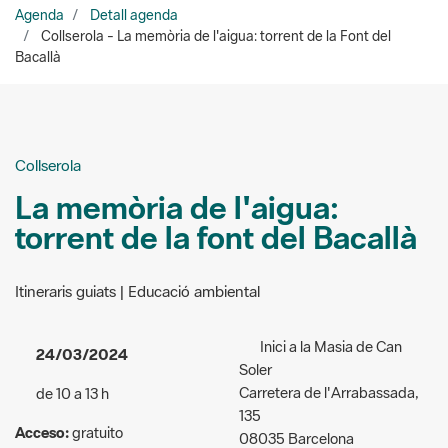
Collserola
La memòria de l'aigua:
torrent de la font del Bacallà
Itineraris guiats | Educació ambiental
Inici a la Masia de Can
24/03/2024
Soler
Carretera de l'Arrabassada,
de 10 a 13 h
135
Acceso:
gratuito
08035 Barcelona
Público al que va dirigida la
Organizadores:
Consorci del
actividad:
General
Parc Natural de la Serra de