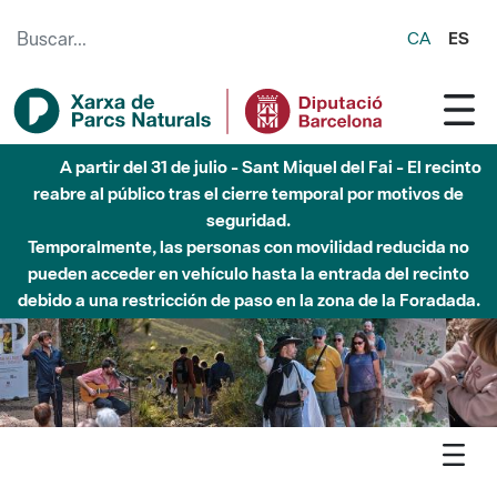
Saltar al contenido principal
CA
ES
Hasta diciembre de 2026 - Parque Fluvial Besós -
Afectaciones en el cauce del Parque Fluvial del Besòs debido
a obras de construcción de una pasarela sobre el río
Agenda
Detall agenda
Collserola - La memòria de l'aigua: torrent de la Font del
Bacallà