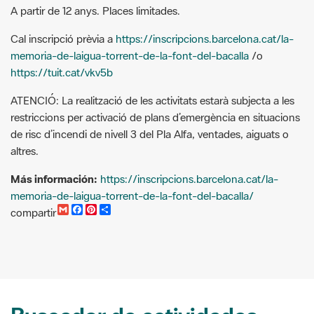
memoria-de-laigua-torrent-de-la-font-del-bacalla
/o
https://tuit.cat/vkv5b
ATENCIÓ: La realització de les activitats estarà subjecta a les
restriccions per activació de plans d’emergència en situacions
de risc d’incendi de nivell 3 del Pla Alfa, ventades, aiguats o
altres.
Más información:
https://inscripcions.barcelona.cat/la-
memoria-de-laigua-torrent-de-la-font-del-bacalla/
G
F
P
C
compartir
m
a
i
o
a
c
n
m
i
e
t
p
l
b
e
a
o
r
r
o
e
t
k
s
i
t
r
Buscador de actividades