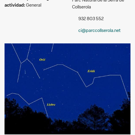
actividad:
General
Collserola
932 803 552
ci@parccollserola.net