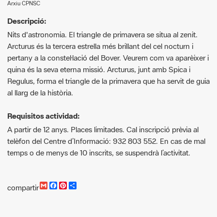
Arxiu CPNSC
Descripció:
Nits d'astronomia. El triangle de primavera se situa al zenit.
Arcturus és la tercera estrella més brillant del cel nocturn i
pertany a la constel·lació del Bover. Veurem com va aparèixer i
quina és la seva eterna missió. Arcturus, junt amb Spica i
Regulus, forma el triangle de la primavera que ha servit de guia
al llarg de la història.
Requisitos actividad:
A partir de 12 anys. Places limitades. Cal inscripció prèvia al
telèfon del Centre d’Informació: 932 803 552. En cas de mal
temps o de menys de 10 inscrits, se suspendrà l’activitat.
G
F
P
C
compartir
m
a
i
o
a
c
n
m
i
e
t
p
l
b
e
a