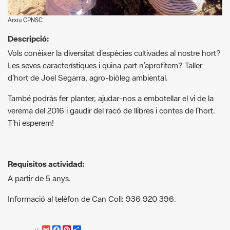
Descripció:
Vols conèixer la diversitat d’espècies cultivades al nostre hort?
Les seves característiques i quina part n’aprofitem? Taller
d’hort de Joel Segarra, agro-biòleg ambiental.
També podràs fer planter, ajudar-nos a embotellar el vi de la
verema del 2016 i gaudir del racó de llibres i contes de l’hort.
T’hi esperem!
Requisitos actividad:
A partir de 5 anys.
Informació al telèfon de Can Coll: 936 920 396.
G
F
P
C
compartir
m
a
i
o
Recursos.
a
c
n
m
i
e
t
p
Activitats primavera 2019 [Pdf]
l
b
e
a