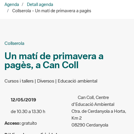
Collserola
Un matí de primavera a
pagès, a Can Coll
Cursos i tallers | Diversos | Educació ambiental
Can Coll, Centre
12/05/2019
d'Educació Ambiental
Ctra. de Cerdanyola a Horta,
de 10.30 a 13.30 h
Km 2
Acceso:
gratuito
08290 Cerdanyola
Público al que va dirigida la
Organizadores:
Consorci del
actividad:
General
Parc Natural de la Serra de
Collserola