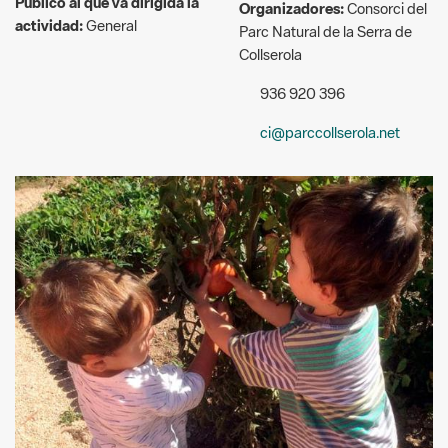
936 920 396
ci@parccollserola.net
Arxiu CPNSC