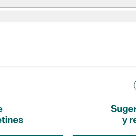
e
Suger
etines
y r
L'Informatiu dels Parcs
Sugerencias