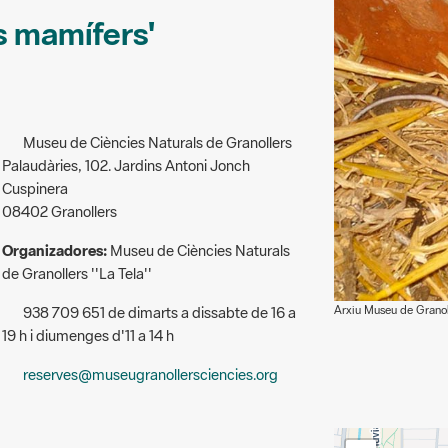
ts mamífers'
Museu de Ciències Naturals de Granollers
Palaudàries, 102. Jardins Antoni Jonch
Cuspinera
08402 Granollers
Organizadores:
Museu de Ciències Naturals
de Granollers ''La Tela''
Arxiu Museu de Granol
938 709 651 de dimarts a dissabte de 16 a
19 h i diumenges d'11 a 14 h
reserves@museugranollersciencies.org
+
 la col·lecció del Museu es classificaran