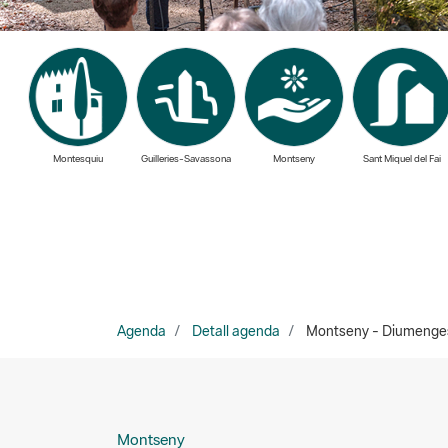
Montesquiu
Guilleries-Savassona
Montseny
Sant Miquel del Fai
Agenda
Detall agenda
Montseny - Diumenges d
Montseny