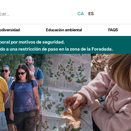
CA
ES
odiversidad
Educación ambiental
FAQS
 a obras de construcción de una pasarela sobre el río