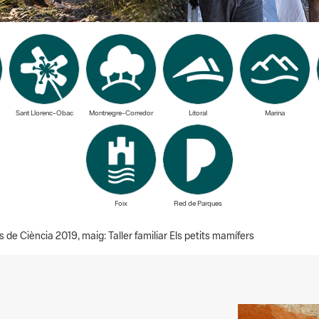
Sant Llorenc-Obac
Montnegre-Corredor
Litoral
Marina
Foix
Red de Parques
e Ciència 2019, maig: Taller familiar Els petits mamífers