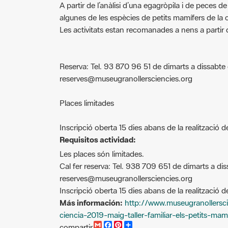
algunes de les espècies de petits mamífers de la
Les activitats estan recomanades a nens a partir 
Reserva: Tel. 93 870 96 51 de dimarts a dissabte 
reserves@museugranollersciencies.org
Places limitades
Inscripció oberta 15 dies abans de la realització de 
Requisitos actividad:
Les places són limitades.
Cal fer reserva: Tel. 938 709 651 de dimarts a dis
reserves@museugranollersciencies.org
Inscripció oberta 15 dies abans de la realització de 
Más información:
http://www.museugranollersc
ciencia-2019-maig-taller-familiar-els-petits-mam
G
F
P
C
compartir
m
a
i
o