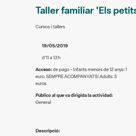
Taller familiar 'Els peti
Cursos i tallers
19/05/2019
d'11 a 13 h
Acceso:
de pago - Infants menors de 12 anys: 1
euro. SEMPRE ACOMPANYATS! Adults: 3
euros
Público al que va dirigida la actividad:
General
Descripció:
A partir de l’anàlisi d’una egagròpila i de peces de