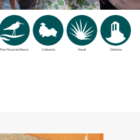
Parc Fluvial del Besos
Collserola
Garraf
Olèrdola