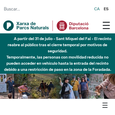
Saltar al contenido principal
CA
ES
6 de agosto - Parque Fluvial Besós - Activación de la
Fase de Alerta del Parque Fluvial del Besòs por lluvias
intensas.
Cerrados los accesos al Parque.
Agenda
Detall agenda
Garraf -El cel en altres parcs naturals del món | Dia Europeu