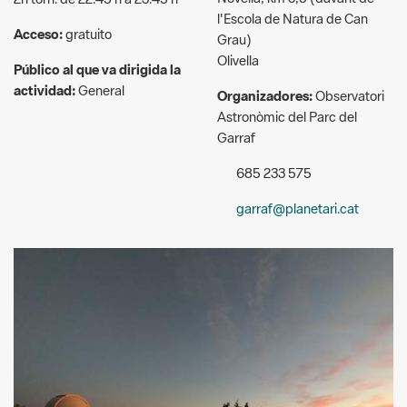
Olivella
Público al que va dirigida la
actividad:
General
Organizadores:
Observatori
Astronòmic del Parc del
Garraf
685 233 575
garraf@planetari.cat