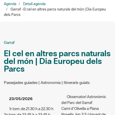
dels Parcs
Garraf
El cel en altres parcs naturals
del món | Dia Europeu dels
Parcs
Passejades guiades | Astronomia | Itineraris guiats
Observatori Astronòmic
23/05/2026
del Parc del Garraf
Camí d'Olivella a Plana
1r torn: de 21.30 h a 22.30 h
Novella, km 3,5 (davant de
2n torn: de 22.45 h a 23.45 h
l'Escola de Natura de Can
Acceso:
gratuito
Grau)