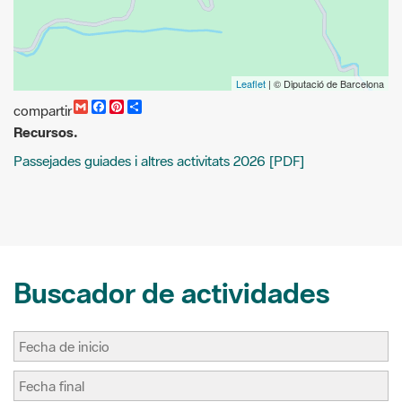
Leaflet
| © Diputació de Barcelona
G
F
P
C
compartir
m
a
i
o
Recursos.
a
c
n
m
i
e
t
p
Passejades guiades i altres activitats 2026 [PDF]
l
b
e
a
o
r
r
o
e
t
k
s
i
t
r
Buscador de actividades