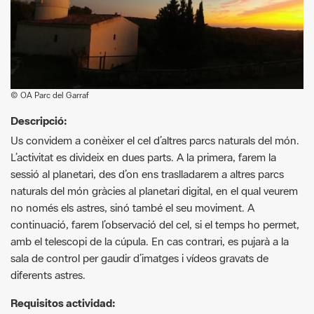
© OA Parc del Garraf
Descripció:
Us convidem a conèixer el cel d’altres parcs naturals del món.
L’activitat es divideix en dues parts. A la primera, farem la
sessió al planetari, des d’on ens traslladarem a altres parcs
naturals del món gràcies al planetari digital, en el qual veurem
no només els astres, sinó també el seu moviment. A
continuació, farem l’observació del cel, si el temps ho permet,
amb el telescopi de la cúpula. En cas contrari, es pujarà a la
sala de control per gaudir d’imatges i vídeos gravats de
diferents astres.
Requisitos actividad:
Inscripcions a partir del
8 de maig
Nombre màxim de reserves per inscripció
: 4 persones