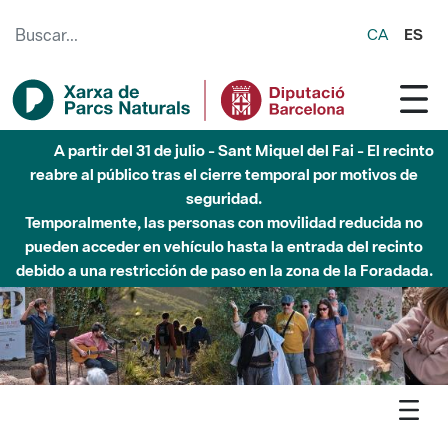
Saltar al contenido principal
CA
ES
Hasta diciembre de 2026 - Parque Fluvial Besós -
Afectaciones en el cauce del Parque Fluvial del Besòs debido
a obras de construcción de una pasarela sobre el río
Agenda
Detall agenda
Garraf - El Ferret: itinerari del carst - Dia Europeu dels Parcs