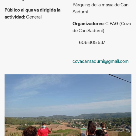
Organizadores:
CIPAG (Cova
de Can Sadurní)
606 805 537
covacansadurni@gmail.com