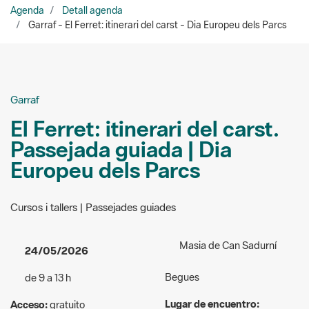
Garraf
El Ferret: itinerari del carst.
Passejada guiada | Dia
Europeu dels Parcs
Cursos i tallers | Passejades guiades
Masia de Can Sadurní
24/05/2026
Begues
de 9 a 13 h
Lugar de encuentro:
Acceso:
gratuito
Pàrquing de la masia de Can
Público al que va dirigida la
Sadurní
actividad:
General