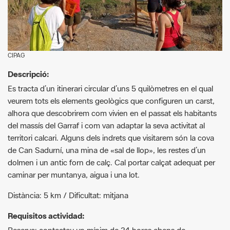
CIPAG
Descripció:
Es tracta d’un itinerari circular d’uns 5 quilòmetres en el qual
veurem tots els elements geològics que configuren un carst,
alhora que descobrirem com vivien en el passat els habitants
del massís del Garraf i com van adaptar la seva activitat al
territori calcari. Alguns dels indrets que visitarem són la cova
de Can Sadurní, una mina de «sal de llop», les restes d’un
dolmen i un antic forn de calç. Cal portar calçat adequat per
caminar per muntanya, aigua i una lot.
Distància: 5 km / Dificultat: mitjana
Requisitos actividad:
Reserva: contacteu un mínim de 24 hores abans de
l’activitat, via correu electrònic, telèfon o WhatsApp.
Material: cal portar calçat i roba adequats per caminar per la