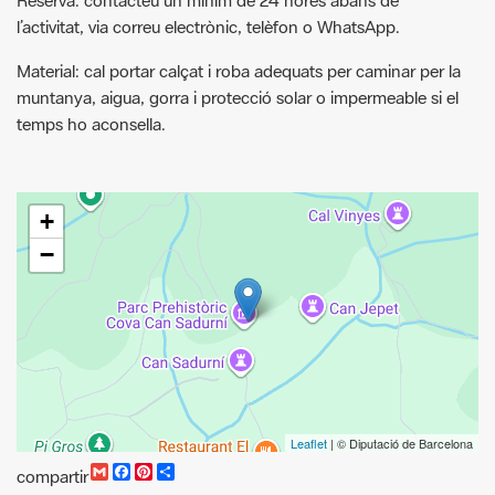
muntanya, aigua, gorra i protecció solar o impermeable si el
temps ho aconsella.
+
−
Leaflet
| © Diputació de Barcelona
G
F
P
C
compartir
m
a
i
o
Recursos.
a
c
n
m
i
e
t
p
Passejades guiades 2026 [PDF]
l
b
e
a
o
r
r