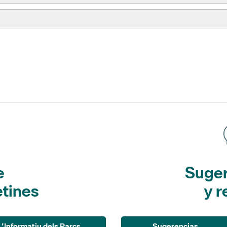
e
Suger
etines
y r
L'Informatiu dels Parcs
Sugerencias
(noticias)