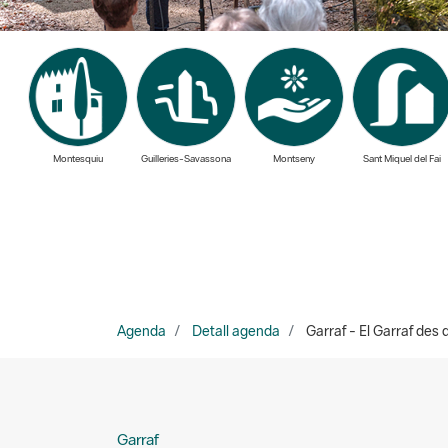
Montesquiu
Guilleries-Savassona
Montseny
Sant Miquel del Fai
Agenda
Detall agenda
Garraf - El Garraf des 
Garraf