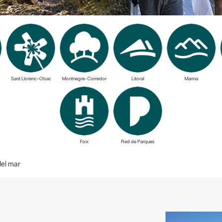
Sant Llorenc-Obac
Montnegre-Corredor
Litoral
Marina
Foix
Red de Parques
del mar