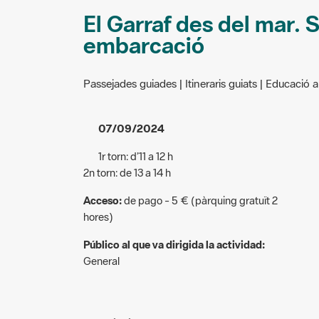
El Garraf des del mar. 
embarcació
Passejades guiades | Itineraris guiats | Educació 
07/09/2024
1r torn: d’11 a 12 h
2n torn: de 13 a 14 h
Acceso:
de pago - 5 € (pàrquing gratuït 2
hores)
Público al que va dirigida la actividad:
General
Descripció: