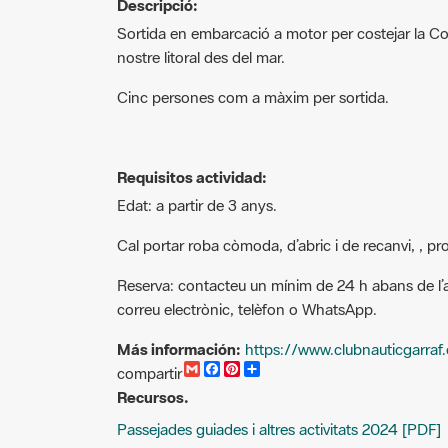
Sortida en embarcació a motor per costejar la Cos
nostre litoral des del mar.
Cinc persones com a màxim per sortida.
Requisitos actividad:
Edat: a partir de 3 anys.
Cal portar roba còmoda, d’abric i de recanvi, , pro
Reserva: contacteu un mínim de 24 h abans de l’ac
correu electrònic, telèfon o WhatsApp.
Más información:
https://www.clubnauticgarraf
G
F
P
C
compartir
m
a
i
o
Recursos.
a
c
n
m
i
e
t
p
Passejades guiades i altres activitats 2024 [PDF]
l
b
e
a
o
r
r
o
e
t