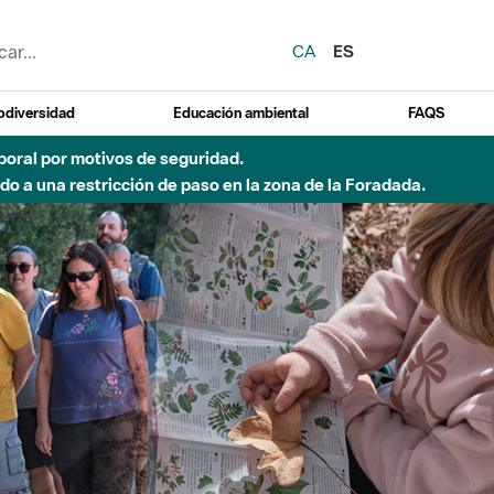
CA
ES
odiversidad
Educación ambiental
FAQS
 a obras de construcción de una pasarela sobre el río