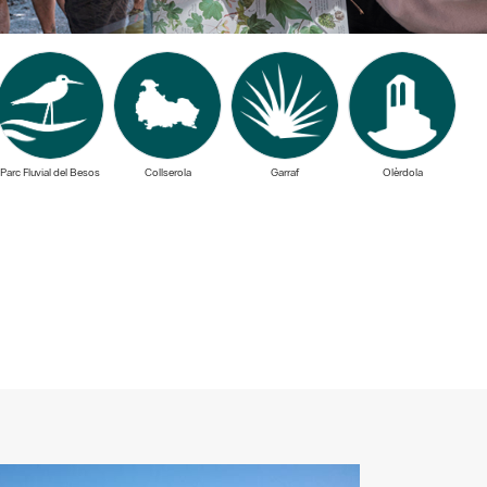
Parc Fluvial del Besos
Collserola
Garraf
Olèrdola