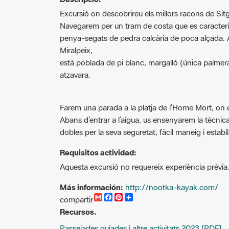
Excursió on descobrireu els millors racons de Sitge
Navegarem per un tram de costa que es caracteri
penya-segats de pedra calcària de poca alçada.
Miralpeix,
està poblada de pi blanc, margalló (única palmer
atzavara.
Farem una parada a la platja de l’Home Mort, on
Abans d’entrar a l’aigua, us ensenyarem la tècnic
dobles per la seva seguretat, fàcil maneig i estabil
Requisitos actividad:
Aquesta excursió no requereix experiència prèvia
Más información:
http://nootka-kayak.com/
G
F
P
C
compartir
m
a
i
o
Recursos.
a
c
n
m
i
e
t
p
Passejades guiades i altre activitats 2023 [PDF]
l
b
e
a
o
r
r