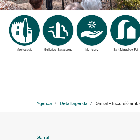
Montesquiu
Guilleries-Savassona
Montseny
Sant Miquel del Fai
Agenda
Detall agenda
Garraf - Excursió amb c
Garraf