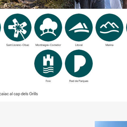
Sant Llorenc-Obac
Montnegre-Corredor
Litoral
Marina
Foix
Red de Parques
aiac al cap dels Grills