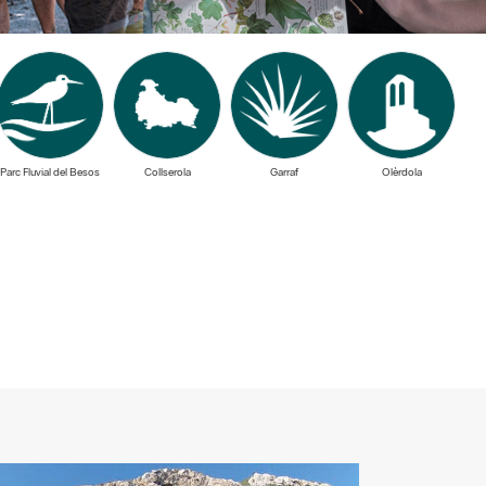
Parc Fluvial del Besos
Collserola
Garraf
Olèrdola