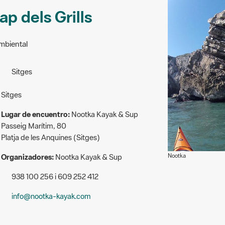
ap dels Grills
ambiental
Sitges
Sitges
Lugar de encuentro:
Nootka Kayak & Sup
Passeig Marítim, 80
Platja de les Anquines (Sitges)
Nootka
Organizadores:
Nootka Kayak & Sup
938 100 256 i 609 252 412
info@nootka-kayak.com