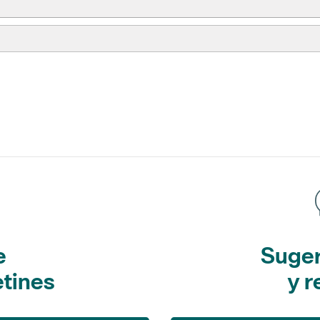
e
Suger
etines
y r
L'Informatiu dels Parcs
Sugerencias