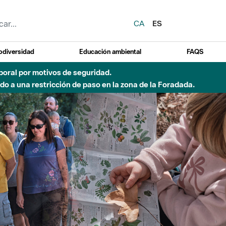
CA
ES
odiversidad
Educación ambiental
FAQS
 a obras de construcción de una pasarela sobre el río