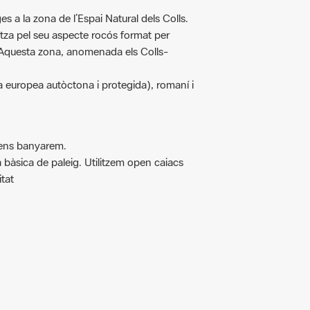
s a la zona de l’Espai Natural dels Colls.
tza pel seu aspecte rocós format per
 Aquesta zona, anomenada els Colls-
a europea autòctona i protegida), romaní i
 ens banyarem.
a bàsica de paleig. Utilitzem open caiacs
itat
.