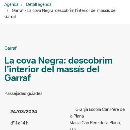
Garraf
La cova Negra: descobrim
l’interior del massís del
Garraf
Passejades guiades
Granja Escola Can Pere de
24/03/2024
la Plana
Masia Can Pere de la Plana,
d'11 a 14 h
s/n.
Acceso:
de pago - Adults: 4
Sant Pere de Ribes
euros / Infants d’entre 6 i 12
Organizadores:
Granja
anys: 3 euros / Menors de 6