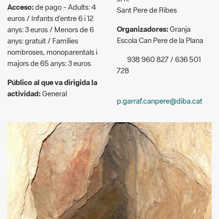
Escola Can Pere de la Plana
anys: gratuït / Famílies
nombroses, monoparentals i
938 960 827 / 636 501
majors de 65 anys: 3 euros
728
Público al que va dirigida la
actividad:
General
p.garraf.canpere@diba.cat