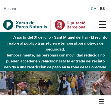
Saltar al contenido principal
CA
ES
Hasta diciembre de 2026 - Parque Fluvial Besós -
Afectaciones en el cauce del Parque Fluvial del Besòs debido
a obras de construcción de una pasarela sobre el río
Agenda
Detall agenda
Garraf - La cova Negra: descobrim l’interior del massís del
Garraf