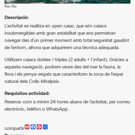
L’activitat es realitza en
open caiac
, que són caiacs
insubmergibles amb gran estabilitat que ens permetran
navegar des d’un primer moment amb total seguretat gaudint
de l’entorn, alhora que adquirirem una tècnica adequada.
Utilitzem caiacs dobles / triples (2 adults + 1 infant). Gràcies a
aquesta navegació, podrem veure des del mar la fauna, la
flora i els penya-segats que caracteritzen la zona de l’espai
natural dels Colls-Miralpeix.
Requisitos actividad:
Reserva: com a mínim 24 hores abans de l’activitat, per correu
electrònic, telèfon o WhatsApp.
G
F
P
C
compartir
m
a
i
o
Recursos.
a
c
n
m
i
e
t
p
Passejades guiades i altre activitats 2024 [PDF]
l
b
e
a
o
r
r
o
e
t