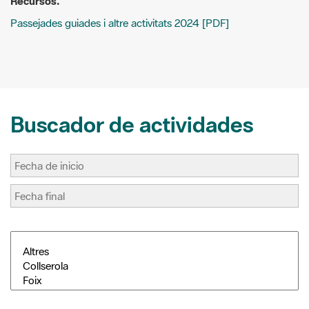
k
s
i
t
r
Buscador de actividades