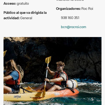
938 160 351
actividad:
General
bcn@rocroi.com
Roc Roi
Descripció: