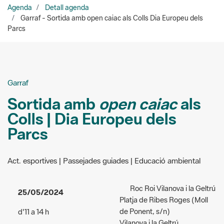
Garraf
Sortida amb
open caiac
als
Colls | Dia Europeu dels
Parcs
Act. esportives | Passejades guiades | Educació ambiental
Roc Roi Vilanova i la Geltrú
25/05/2024
Platja de Ribes Roges (Moll
de Ponent, s/n)
d'11 a 14 h
Vilanova i la Geltrú
Acceso:
gratuito
Organizadores:
Roc Roi
Público al que va dirigida la