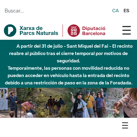
Saltar al contenido principal
CA
ES
Hasta diciembre de 2026 - Parque Fluvial Besós -
Afectaciones en el cauce del Parque Fluvial del Besòs debido
a obras de construcción de una pasarela sobre el río
Agenda
Detall agenda
Garraf - Sortida amb open caiac als Colls Dia Europeu dels
Parcs