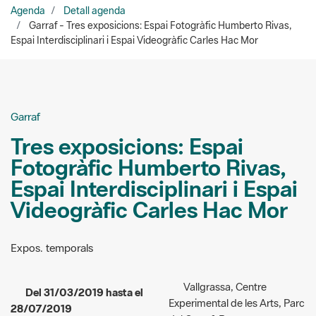
Espai Interdisciplinari i Espai Videogràfic Carles Hac Mor
Garraf
Tres exposicions: Espai
Fotogràfic Humberto Rivas,
Espai Interdisciplinari i Espai
Videogràfic Carles Hac Mor
Expos. temporals
Vallgrassa, Centre
Del 31/03/2019 hasta el
Experimental de les Arts, Parc
28/07/2019
del Garraf, Begues
Carretera Rat Penat a la Plana
De divendres a diumenge,