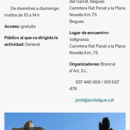
Novella Km 7.5
matíns de 10 a 14 h
Begues
Acceso:
gratuito
Lugar de encuentro:
Público al que va dirigida la
Vallgrassa
actividad:
General
Carretera Rat Panat a la Plana
Novella Km; 7.5
Organizadores:
Brancal
d'Art, S.L.
937 440 656 / 619 567
476
jordi@jordialigue.cat