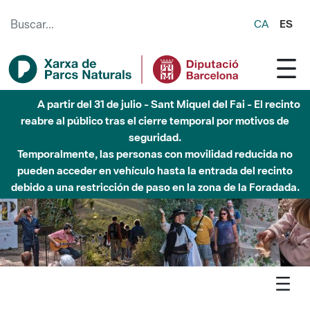
Saltar al contenido principal
CA
ES
6 de agosto - Parque Fluvial Besós - Activación de la
Fase de Alerta del Parque Fluvial del Besòs por lluvias
intensas.
Cerrados los accesos al Parque.
Agenda
Detall agenda
Garraf - Tres exposicions: Espai Fotogràfic Humberto Rivas,