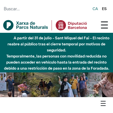
Saltar al contenido principal
CA
ES
Hasta diciembre de 2026 - Parque Fluvial Besós -
Afectaciones en el cauce del Parque Fluvial del Besòs debido
a obras de construcción de una pasarela sobre el río
Agenda
Detall agenda
Guilleries-Savassona - Ibers, ausetans i el Casol de
Puigcastellet