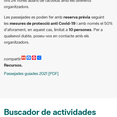
les
mesures de protecció anti Covid-19
i amb només el 50%
d'aforament, en aquest cas, limitat a
10 persones
. Per a
qualsevol dubte, poseu-vos en contacte amb els
organitzadors.
G
F
P
C
compartir
m
a
i
o
Recursos.
a
c
n
m
i
e
t
p
Passejades guiades 2021 [PDF]
l
b
e
a
o
r
r
o
e
t
k
s
i
t
r
Buscador de actividades