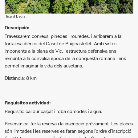
Descripció:
Travessarem conreus, pinedes i rouredes, i arribarem a la
fortalesa ibèrica del Casol de Puigcastellet. Amb vistes
imponents a la plana de Vic, l’estructura defensiva ens
remunta a la convulsa època de la conquesta romana i ens
permet imaginar la vida dels ausetans.
Distància: 8 km
Requisitos actividad:
Requisits: cal dur calçat i roba còmodes i aigua.
Reserva: cal fer la reserva i la inscripció prèviament. Les places
són limitades i les reserves es faran segons l’ordre d’inscripció
fins 24 hores abans de l’activitat amb els diferents
organitzadors.
Les passejades es poden fer amb
reserva prèvia
seguint