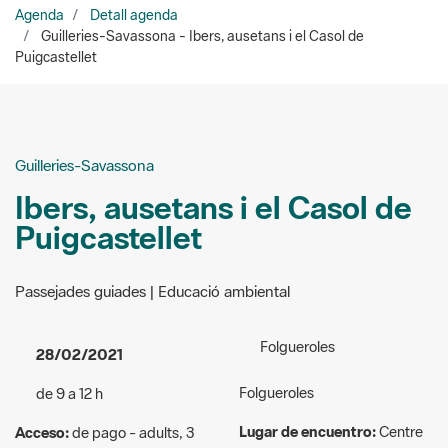
Guilleries-Savassona
Ibers, ausetans i el Casol de
Puigcastellet
Passejades guiades | Educació ambiental
Folgueroles
28/02/2021
Folgueroles
de 9 a 12 h
Lugar de encuentro:
Centre
Acceso:
de pago - adults, 3
d’Informació de Folgueroles
euros; nens menors de sis
anys, gratuït; menors entre sis
Organizadores:
Espai Natural
i setze anys i majors de 65
de les Guilleries-Savassona