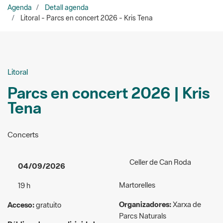
Litoral
Parcs en concert 2026 | Kris
Tena
Concerts
Celler de Can Roda
04/09/2026
Martorelles
19 h
Organizadores:
Xarxa de
Acceso:
gratuito
Parcs Naturals
Público al que va dirigida la
parcsenconcert@diba.cat
actividad:
General