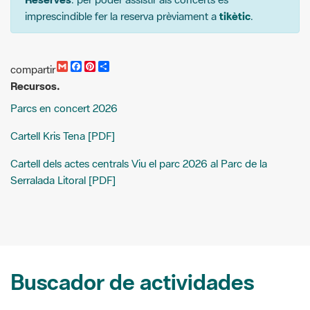
G
F
P
C
compartir
m
a
i
o
Recursos.
a
c
n
m
i
e
t
p
Parcs en concert 2026
l
b
e
a
o
r
r
o
e
t
Cartell Kris Tena [PDF]
k
s
i
t
r
Cartell dels actes centrals Viu el parc 2026 al Parc de la
Serralada Litoral [PDF]
Buscador de actividades