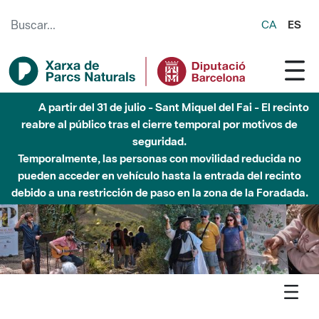
Saltar al contenido principal
CA
ES
6 de agosto - Parque Fluvial Besós - Activación de la
Fase de Alerta del Parque Fluvial del Besòs por lluvias
intensas.
Cerrados los accesos al Parque.
Agenda
Detall agenda
Litoral - Parcs en concert 2026 - Kris Tena