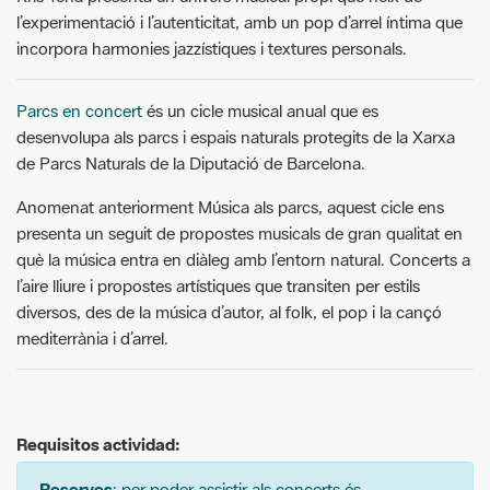
Parcs en concert
és un cicle musical anual que es
desenvolupa als parcs i espais naturals protegits de la Xarxa
de Parcs Naturals de la Diputació de Barcelona.
Anomenat anteriorment Música als parcs, aquest cicle ens
presenta un seguit de propostes musicals de gran qualitat en
què la música entra en diàleg amb l’entorn natural. Concerts a
l’aire lliure i propostes artístiques que transiten per estils
diversos, des de la música d’autor, al folk, el pop i la cançó
mediterrània i d’arrel.
Requisitos actividad:
Reserves
: per poder assistir als concerts és
imprescindible fer la reserva prèviament a
tikètic
.