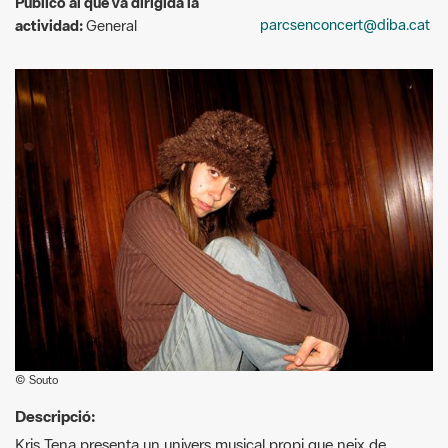
© Souto
Descripció:
Kris Tena presenta un univers musical propi que neix de
l’experimentació i l’autenticitat, amb un pop d’arrel íntima que
incorpora harmonies jazzístiques i textures personals.