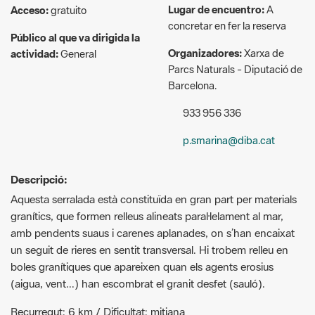
Lugar de encuentro:
A
Acceso:
gratuito
concretar en fer la reserva
Público al que va dirigida la
Organizadores:
Xarxa de
actividad:
General
Parcs Naturals - Diputació de
Barcelona.
933 956 336
p.smarina@diba.cat
Descripció:
Aquesta serralada està constituïda en gran part per materials
granítics, que formen relleus alineats paral·lelament al mar,
amb pendents suaus i carenes aplanades, on s’han encaixat
un seguit de rieres en sentit transversal. Hi trobem relleu en
boles granítiques que apareixen quan els agents erosius
(aigua, vent...) han escombrat el granit desfet (sauló).
Recurregut: 6 km / Dificultat: mitjana