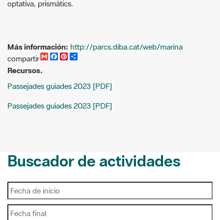
optativa, prismàtics.
Más información:
http://parcs.diba.cat/web/marina
G
F
P
C
compartir
m
a
i
o
Recursos.
a
c
n
m
i
e
t
p
Passejades guiades 2023 [PDF]
l
b
e
a
o
r
r
o
e
t
Passejades guiades 2023 [PDF]
k
s
i
t
r
Buscador de actividades