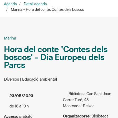
Marina
Hora del conte 'Contes dels
boscos' - Dia Europeu dels
Parcs
Diversos | Educació ambiental
Biblioteca Can Sant Joan
23/05/2023
Carrer Turó, 45
Montcada i Reixac
de 18 a 19 h
Organizadores:
Biblioteca
Acceso:
gratuito
Can Sant Joan
Público al que va dirigida la
935 751 901
actividad:
Familiar/infantil