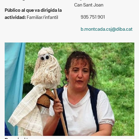
b.montcada.csj@diba.cat
Descripció:
Hora del conte 'Contes dels boscos' a càrrec de Susagna
Navó.