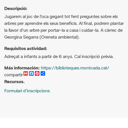
Descripció:
Jugarem al joc de l'oca gegant tot fent preguntes sobre els
arbres per aprendre els seus beneficis. Al final, podrem plantar
la llavor d'un arbre per portar-la a casa i cuidar-la. A càrrec de
Georgina Segarra (Oreneta ambiental).
Requisitos actividad:
Adreçat a infants a partir de 6 anys. Cal inscripció prèvia.
Más información:
https://biblioteques.montcada.cat/
G
F
P
C
compartir
m
a
i
o
Recursos.
a
c
n
m
i
e
t
p
Formulari d'inscripcions
l
b
e
a
o
r
r
o
e
t
k
s
i
t
r