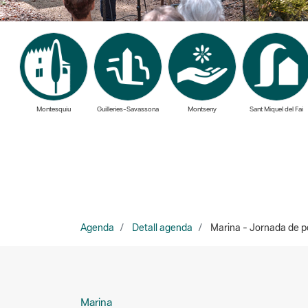
Montesquiu
Guilleries-Savassona
Montseny
Sant Miquel del Fai
Agenda
Detall agenda
Marina - Jornada de po
Marina