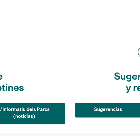
e
Suger
etines
y r
L'Informatiu dels Parcs
Sugerencias
(noticias)