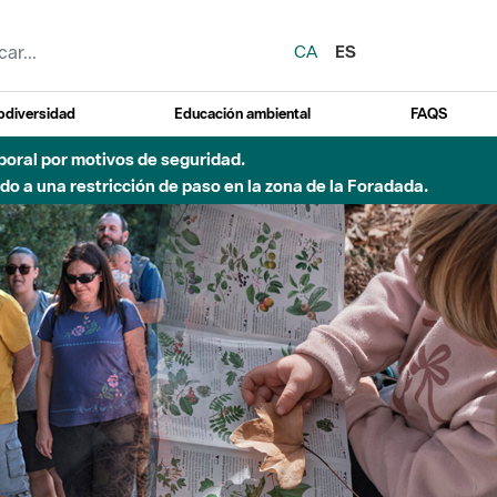
CA
ES
odiversidad
Educación ambiental
FAQS
 a obras de construcción de una pasarela sobre el río