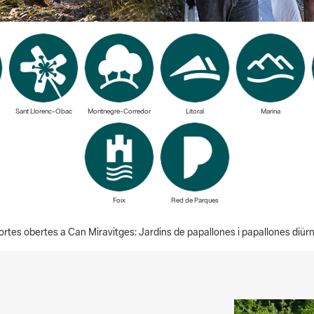
Sant Llorenc-Obac
Montnegre-Corredor
Litoral
Marina
Foix
Red de Parques
rtes obertes a Can Miravitges: Jardins de papallones i papallones diür