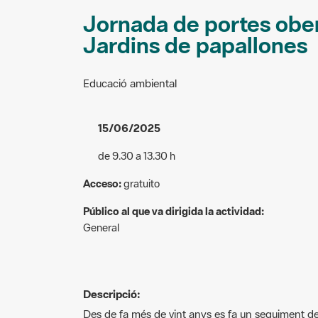
Jornada de portes ober
Jardins de papallones
Educació ambiental
15/06/2025
de 9.30 a 13.30 h
Acceso:
gratuito
Público al que va dirigida la actividad:
General
Descripció:
Des de fa més de vint anys es fa un seguiment 
Miravitges (Badalona). Durant el matí, coneixere