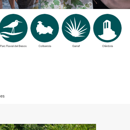
Parc Fluvial del Besos
Collserola
Garraf
Olèrdola
nes