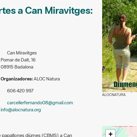
tes a Can Miravitges:
Can Miravitges
Pomar de Dalt, 16
08915 Badalona
Organizadores:
ALOC Natura
606 420 997
ALOCNATURA
carcellerfernando08@gmail.com
info@alocnatura.org
+
de papallones diürnes (CBMS) a Can
m com es fa un transsecte de papallones,
−