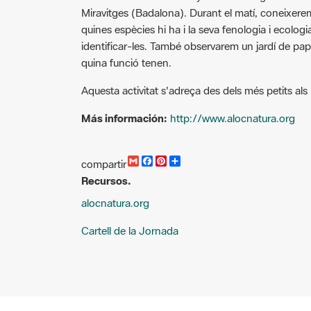
quines espècies hi ha i la seva fenologia i ecolog
identificar-les. També observarem un jardí de papal
quina funció tenen.
Aquesta activitat s'adreça des dels més petits al
Más información:
http://www.alocnatura.org
G
F
P
C
compartir
m
a
i
o
Recursos.
a
c
n
m
i
e
t
p
alocnatura.org
l
b
e
a
o
r
r
o
e
t
Cartell de la Jornada
k
s
i
t
r