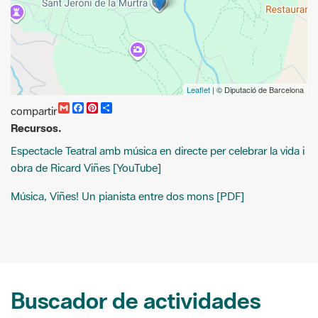
Leaflet
| © Diputació de Barcelona
G
F
P
C
compartir
m
a
i
o
Recursos.
a
c
n
m
i
e
t
p
Espectacle Teatral amb música en directe per celebrar la vida i
l
b
e
a
o
r
r
obra de Ricard Viñes [YouTube]
o
e
t
k
s
i
Música, Viñes! Un pianista entre dos mons [PDF]
t
r
Buscador de actividades