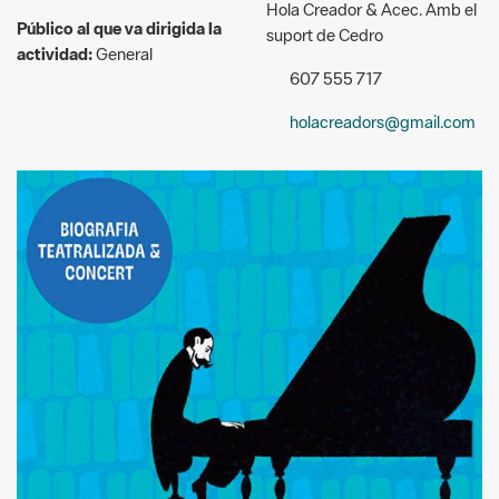
holacreadors@gmail.com
© Jordi Folck
Descripció: