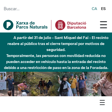
Saltar al contenido principal
CA
ES
Hasta diciembre de 2026 - Parque Fluvial Besós -
Afectaciones en el cauce del Parque Fluvial del Besòs debido
a obras de construcción de una pasarela sobre el río
Agenda
Detall agenda
Marina - Música, Viñes! Un pianista entre dos mons