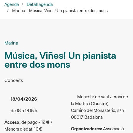
Marina
Música, Viñes! Un pianista
entre dos mons
Concerts
Monestir de sant Jeroni de
18/04/2026
la Murtra (Claustre)
Camino del Monasterio, s/n
de 18 a 19.15 h
08917 Badalona
Acceso:
de pago - 12 € /
Organizadores:
Associació
Menors d'edat: 10€
Hola Creador & Acec. Amb el
Público al que va dirigida la
suport de Cedro
actividad:
General
607 555 717