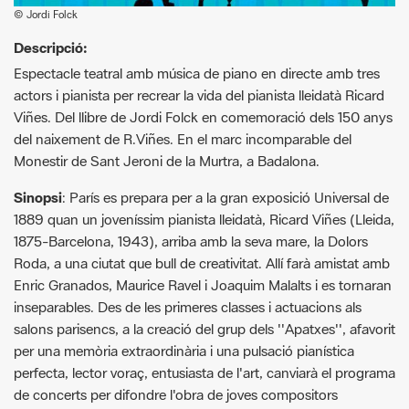
Espectacle teatral amb música de piano en directe amb tres
actors i pianista per recrear la vida del pianista lleidatà Ricard
Viñes. Del llibre de Jordi Folck en comemoració dels 150 anys
del naixement de R.Viñes. En el marc incomparable del
Monestir de Sant Jeroni de la Murtra, a Badalona.
Sinopsi
: París es prepara per a la gran exposició Universal de
1889 quan un joveníssim pianista lleidatà, Ricard Viñes (Lleida,
1875-Barcelona, 1943), arriba amb la seva mare, la Dolors
Roda, a una ciutat que bull de creativitat. Allí farà amistat amb
Enric Granados, Maurice Ravel i Joaquim Malalts i es tornaran
inseparables. Des de les primeres classes i actuacions als
salons parisencs, a la creació del grup dels ''Apatxes'', afavorit
per una memòria extraordinària i una pulsació pianística
perfecta, lector voraç, entusiasta de l'art, canviarà el programa
de concerts per difondre l'obra de joves compositors
espanyols, francesos, russos i, més tard, llatinoamericans. El
seu ascens imparable, malgrat una vida de penúries
econòmiques, atiades per la seva afició al joc, i la seva amistat