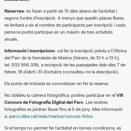
es limitarà a sis el nombre de participants per inscripció i cada
persona podrà participar en un màxim de tres activitats
anuals.
Informació i inscripcions
: cal fer la inscripció prèvia a l’Oficina
del Parc de la Serralada de Marina (feiners, de 10 h a 13 h),
tel. 933 956 336, a excepció de les passejades dels dies 7 de
febrer, 18 d’abril i 31 d’octubre (consulteu-ne la descripció).
Els punts de trobada es concretaran en fer la reserva.
No oblideu la càmera fotogràfica; podreu participar en el
VIII
Concurs de Fotografia Digital del Parc
. Les vostres
fotografies es podran lliurar fins al 5 de juny. Més informació
a:
parcs.diba.cat/web/marina/concurs-fotos
Si el temps no permet fer l’activitat en bones condicions, es
posposarà a un altre dia a criteri de l’organització.
Cal dur calçat adequat, roba còmoda, aigua i, de manera