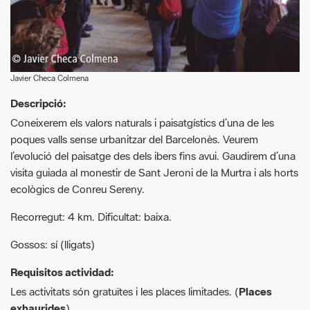
Javier Checa Colmena
Descripció:
Coneixerem els valors naturals i paisatgístics d’una de les
poques valls sense urbanitzar del Barcelonès. Veurem
l’evolució del paisatge des dels ibers fins avui. Gaudirem d’una
visita guiada al monestir de Sant Jeroni de la Murtra i als horts
ecològics de Conreu Sereny.
Recorregut: 4 km. Dificultat: baixa.
Gossos: sí (lligats)
Requisitos actividad:
Les activitats són gratuïtes i les places limitades. (
Places
exhaurides
)
Reserves
: es faran a partir de 10 dies abans de l’activitat i
segons l’ordre d’inscripció. A menys que quedin places lliures,