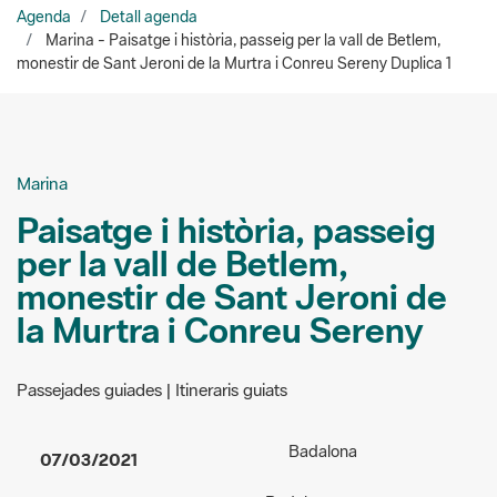
Marina
Paisatge i història, passeig
per la vall de Betlem,
monestir de Sant Jeroni de
la Murtra i Conreu Sereny
Passejades guiades | Itineraris guiats
Badalona
07/03/2021
Badalona
de 9.30 a 13.30 h
Lugar de encuentro:
A
Acceso:
gratuito
concretar en fer la reserva