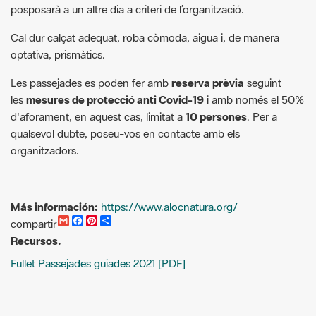
optativa, prismàtics.
Les passejades es poden fer amb
reserva prèvia
seguint
les
mesures de protecció anti Covid-19
i amb només el 50%
d'aforament, en aquest cas, limitat a
10 persones
. Per a
qualsevol dubte, poseu-vos en contacte amb els
organitzadors.
Más información:
https://www.alocnatura.org/
G
F
P
C
compartir
m
a
i
o
Recursos.
a
c
n
m
i
e
t
p
Fullet Passejades guiades 2021 [PDF]
l
b
e
a
o
r
r
o
e
t
k
s
i
t
r