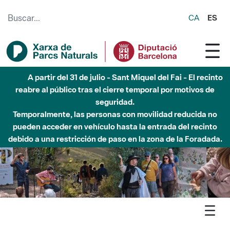
Saltar al contenido principal
CA
ES
Hasta diciembre de 2026 - Parque Fluvial Besós -
Afectaciones en el cauce del Parque Fluvial del Besòs debido
a obras de construcción de una pasarela sobre el río
Agenda
Detall agenda
Marina - Paisatge i història, passeig per la vall de Betlem,
monestir de Sant Jeroni de la Murtra i Conreu Sereny Duplica 1