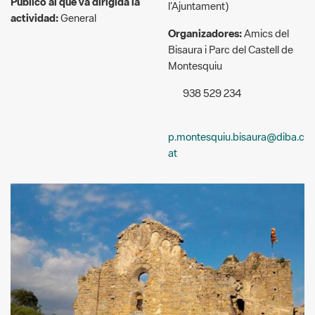
Montesquiu
938 529 234
p.montesquiu.bisaura@diba.c
at