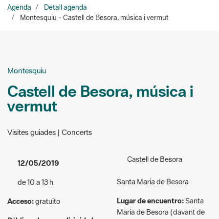
Montesquiu
Castell de Besora, música i
vermut
Visites guiades | Concerts
Castell de Besora
12/05/2019
Santa Maria de Besora
de 10 a 13 h
Lugar de encuentro:
Santa
Acceso:
gratuito
Maria de Besora (davant de
Público al que va dirigida la
l’Ajuntament)
actividad:
General
Organizadores:
Amics del
Bisaura i Parc del Castell de