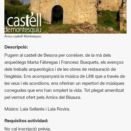
Arxiu castell Montesquiu
Descripció:
Pugem al castell de Besora per conèixer, de la mà dels
arqueòlegs Marta Fàbregas i Francesc Busquets, els avenços
dels treballs arqueològics i de les obres de restauració de
l’església. Ens acompanyarà la música de Lil·lit que a través de
les veus i els acordions, ens oferiran un repertori de músiques
conegudes que ens han omplert la vida. Tot plegat amenitzat
pel vermut ofert pels Amics del Bisaura.
Músics: Laia Sellarès i Laia Rovira.
Requisitos actividad:
No cal inscripció prèvia.
G
F
P
C
compartir
m
a
i
o
Recursos.
a
c
n
m