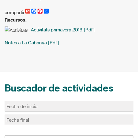
i
e
t
p
Activitats primavera 2019 [Pdf]
l
b
e
a
o
r
r
o
e
t
Notes a La Cabanya [Pdf]
k
s
i
t
r
Buscador de actividades