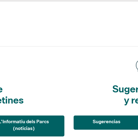
e
Suger
etines
y r
L'Informatiu dels Parcs
Sugerencias
(noticias)