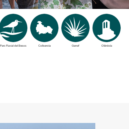
Parc Fluvial del Besos
Collserola
Garraf
Olèrdola