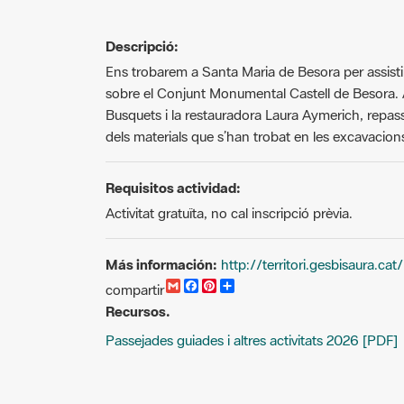
Descripció:
Ens trobarem a Santa Maria de Besora per assistir
sobre el Conjunt Monumental Castell de Besora.
Busquets i la restauradora Laura Aymerich, repassa
dels materials que s’han trobat en les excavacion
Requisitos actividad:
Activitat gratuïta, no cal inscripció prèvia.
Más información:
http://territori.gesbisaura.cat/
G
F
P
C
compartir
m
a
i
o
Recursos.
a
c
n
m
i
e
t
p
Passejades guiades i altres activitats 2026 [PDF]
l
b
e
a
o
r
r
o
e
t
k
s
i
t
r