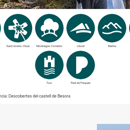
Sant Llorenc-Obac
Montnegre-Corredor
Litoral
Marina
Foix
Red de Parques
ia: Descobertes del castell de Besora