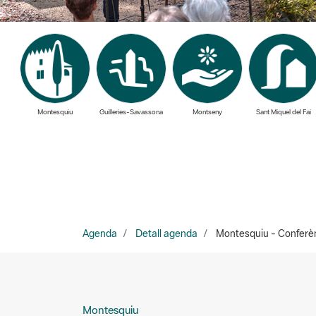
Montesquiu
Guilleries-Savassona
Montseny
Sant Miquel del Fai
Agenda
Detall agenda
Montesquiu - Conferènc
Montesquiu