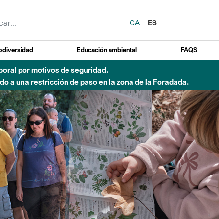
CA
ES
odiversidad
Educación ambiental
FAQS
 a obras de construcción de una pasarela sobre el río