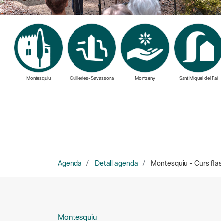
Montesquiu
Guilleries-Savassona
Montseny
Sant Miquel del Fai
Agenda
Detall agenda
Montesquiu - Curs flas
Montesquiu