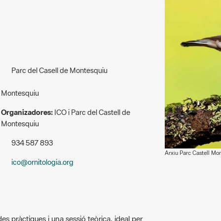
Parc del Casell de Montesquiu
Montesquiu
Organizadores:
ICO i Parc del Castell de
Montesquiu
934 587 893
Arxiu Parc Castell Mo
ico@ornitologia.org
s pràctiques i una sessió teòrica, ideal per
mpartit per Arnau Bonan.