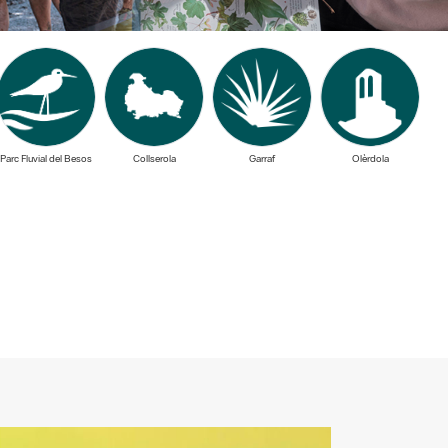
Parc Fluvial del Besos
Collserola
Garraf
Olèrdola