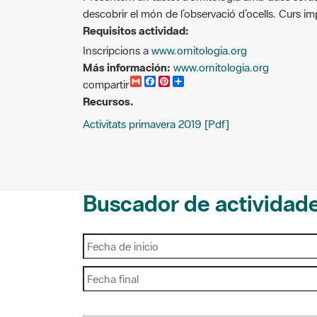
Requisitos actividad:
Inscripcions a
www.ornitologia.org
Más información:
www.ornitologia.org
G
F
P
C
compartir
m
a
i
o
Recursos.
a
c
n
m
i
e
t
p
Activitats primavera 2019 [Pdf]
l
b
e
a
o
r
r
o
e
t
k
s
i
t
r
Buscador de actividad