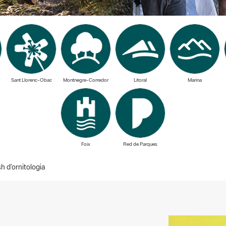
Sant Llorenc-Obac
Montnegre-Corredor
Litoral
Marina
Foix
Red de Parques
h d’ornitologia