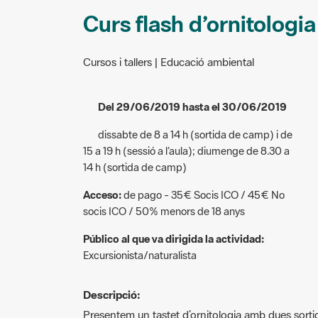
Curs flash d’ornitologia
Cursos i tallers | Educació ambiental
Del 29/06/2019 hasta el 30/06/2019
dissabte de 8 a 14 h (sortida de camp) i de
15 a 19 h (sessió a l’aula); diumenge de 8.30 a
14 h (sortida de camp)
Acceso:
de pago - 35€ Socis ICO / 45€ No
socis ICO / 50% menors de 18 anys
Público al que va dirigida la actividad:
Excursionista/naturalista
Descripció:
Presentem un tastet d’ornitologia amb dues sortide
descobrir el món de l’observació d’ocells. Curs i