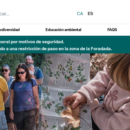
CA
ES
odiversidad
Educación ambiental
FAQS
 a obras de construcción de una pasarela sobre el río