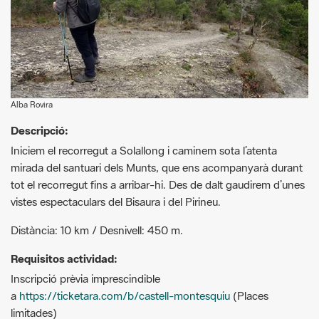
Alba Rovira
Descripció:
Iniciem el recorregut a Solallong i caminem sota l’atenta
mirada del santuari dels Munts, que ens acompanyarà durant
tot el recorregut fins a arribar-hi. Des de dalt gaudirem d’unes
vistes espectaculars del Bisaura i del Pirineu.
Distància: 10 km / Desnivell: 450 m.
Requisitos actividad:
Inscripció prèvia imprescindible
a
https://ticketara.com/b/castell-montesquiu
(Places
limitades)
Cal dur calçat i roba còmoda, aigua i esmorzar.
El Consorci de la Vall del Ges, Orís i Bisaura es reserva el dret
d’anul·lació de la sortida programada si les condicions