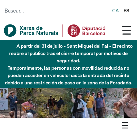
Saltar al contenido principal
CA
ES
Hasta diciembre de 2026 - Parque Fluvial Besós -
Afectaciones en el cauce del Parque Fluvial del Besòs debido
a obras de construcción de una pasarela sobre el río
Agenda
Detall agenda
Montesquiu - Cims i miradors: Els Munts