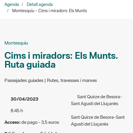
Montesquiu
Cims i miradors: Els Munts.
Ruta guiada
Passejades guiades | Rutes, travesses i marxes
Sant Quirze de Besora-
30/04/2023
Sant Agustí del Lluçanès
8.45 h
Sant Quirze de Besora-Sant
Acceso:
de pago - 3,5 euros
Agustí del Lluçanès
Público al que va dirigida la
Lugar de encuentro:
Sant
actividad:
General
Quirze de Besora (plaça
Bisaura)