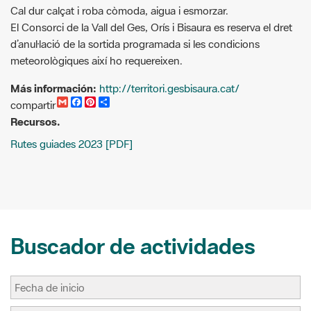
meteorològiques així ho requereixen.
Más información:
http://territori.gesbisaura.cat/
G
F
P
C
compartir
m
a
i
o
Recursos.
a
c
n
m
i
e
t
p
Rutes guiades 2023 [PDF]
l
b
e
a
o
r
r
o
e
t
k
s
i
t
r
Buscador de actividades