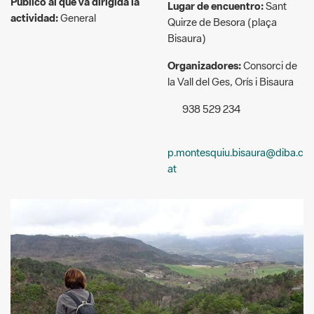
Organizadores:
Consorci de
la Vall del Ges, Orís i Bisaura
938 529 234
p.montesquiu.bisaura@diba.c
at