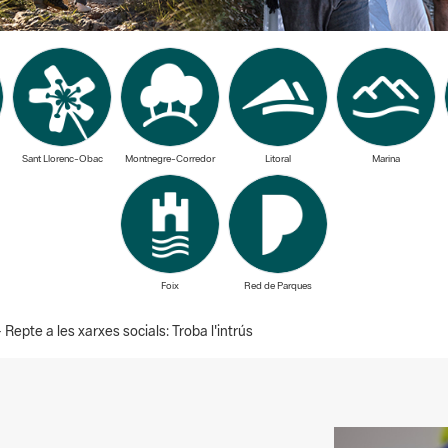
Sant Llorenc-Obac
Montnegre-Corredor
Litoral
Marina
Foix
Red de Parques
epte a les xarxes socials: Troba l'intrús