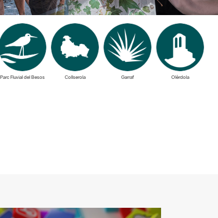
Parc Fluvial del Besos
Collserola
Garraf
Olèrdola