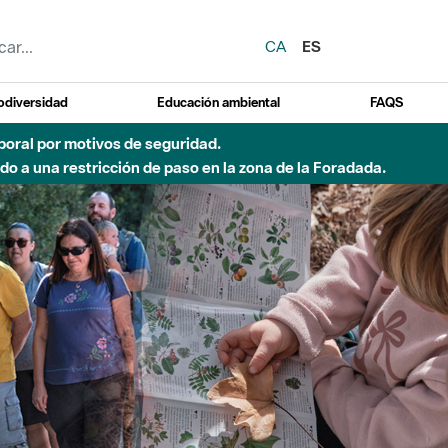
CA
ES
odiversidad
Educación ambiental
FAQS
 a obras de construcción de una pasarela sobre el río