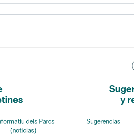
e
Suger
etines
y r
Informatiu dels Parcs
Sugerencias
(noticias)