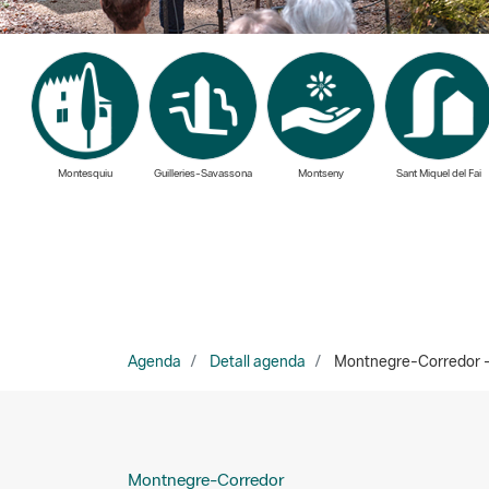
Montesquiu
Guilleries-Savassona
Montseny
Sant Miquel del Fai
Agenda
Detall agenda
Montnegre-Corredor - R
Montnegre-Corredor