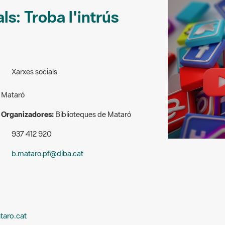
ls: Troba l'intrús
Xarxes socials
Mataró
Organizadores:
Biblioteques de Mataró
937 412 920
b.mataro.pf@diba.cat
taro.cat