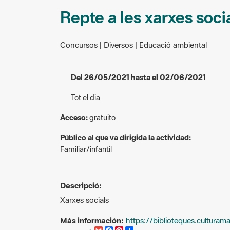
Repte a les xarxes socia
Concursos | Diversos | Educació ambiental
Del 26/05/2021 hasta el 02/06/2021
Tot el dia
Acceso:
gratuito
Público al que va dirigida la actividad:
Familiar/infantil
Descripció:
Xarxes socials
Más información:
https://biblioteques.culturama
G
F
P
C
compartir
m
a
i
o