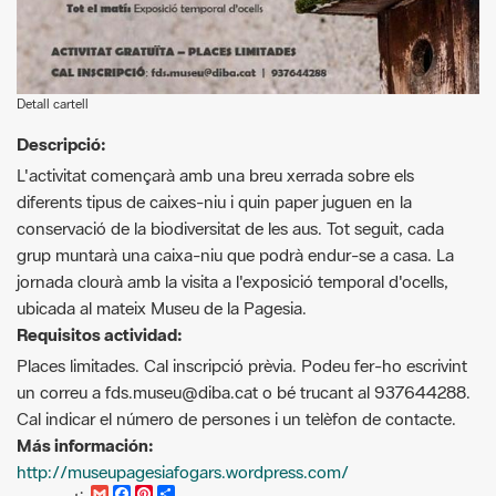
Detall cartell
Descripció:
L'activitat començarà amb una breu xerrada sobre els
diferents tipus de caixes-niu i quin paper juguen en la
conservació de la biodiversitat de les aus. Tot seguit, cada
grup muntarà una caixa-niu que podrà endur-se a casa. La
jornada clourà amb la visita a l'exposició temporal d'ocells,
ubicada al mateix Museu de la Pagesia.
Requisitos actividad:
Places limitades. Cal inscripció prèvia. Podeu fer-ho escrivint
un correu a fds.museu@diba.cat o bé trucant al 937644288.
Cal indicar el número de persones i un telèfon de contacte.
Más información:
http://museupagesiafogars.wordpress.com/
G
F
P
C
compartir
m
a
i
o
Recursos.
a
c
n
m
i
e
t
p
Cartell Dia Mundial de les Aus [Pdf]
l
b
e
a