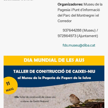
Corredor
937644288 (Museu) /
972864973 (Ajuntament)
fds.museu@diba.cat