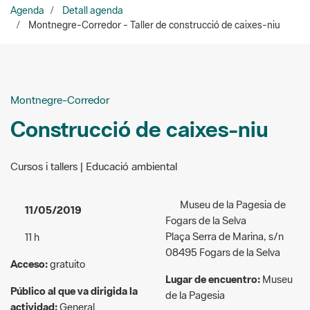
Montnegre-Corredor
Construcció de caixes-niu
Cursos i tallers | Educació ambiental
Museu de la Pagesia de
11/05/2019
Fogars de la Selva
Plaça Serra de Marina, s/n
11 h
08495 Fogars de la Selva
Acceso:
gratuito
Lugar de encuentro:
Museu
Público al que va dirigida la
de la Pagesia
actividad:
General
Organizadores:
Museu de la
Pagesia i Punt d’informació
del Parc del Montnegre i el