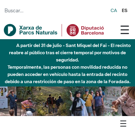
Saltar al contenido principal
CA
ES
Hasta diciembre de 2026 - Parque Fluvial Besós -
Afectaciones en el cauce del Parque Fluvial del Besòs debido
a obras de construcción de una pasarela sobre el río
Agenda
Detall agenda
Montnegre-Corredor - Taller de construcció de caixes nius per
a aus