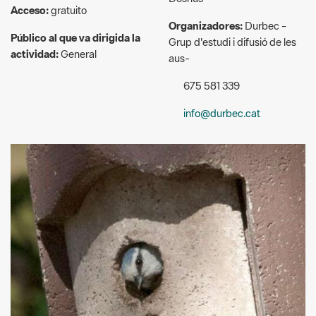
actividad:
General
aus-
675 581 339
info@durbec.cat
© Toni Herrero