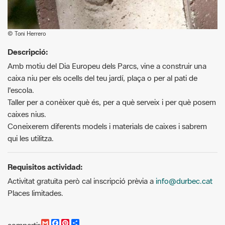
Descripció:
Amb motiu del Dia Europeu dels Parcs, vine a construir una
caixa niu per els ocells del teu jardí, plaça o per al pati de
l'escola.
Taller per a conèixer què és, per a què serveix i per què posem
caixes nius.
Coneixerem diferents models i materials de caixes i sabrem
qui les utilitza.
Requisitos actividad:
Activitat gratuïta però cal inscripció prèvia a
info@durbec.cat
Places limitades.
G
F
P
C
compartir
m
a
i
o
Recursos.
a
c
n
m
i
e
t
p
Cartell activitats maig [PDF]
l
b
e
a