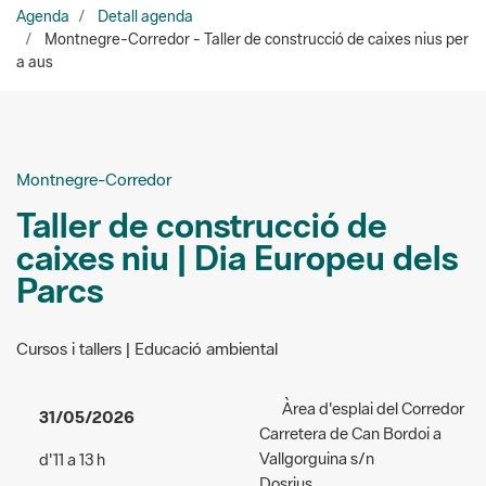
Montnegre-Corredor
Taller de construcció de
caixes niu | Dia Europeu dels
Parcs
Cursos i tallers | Educació ambiental
Àrea d'esplai del Corredor
31/05/2026
Carretera de Can Bordoi a
Vallgorguina s/n
d'11 a 13 h
Dosrius
Acceso:
gratuito
Organizadores:
Durbec -
Público al que va dirigida la
Grup d'estudi i difusió de les