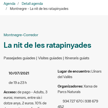
Montnegre-Corredor
La nit de les ratapinyades
Passejades guiades | Visites guiades | Itineraris guiats
Lugar de encuentro:
Llinars
10/07/2021
del Vallès
de 19 a 23 h
Organizadores:
Xarxa de
Parcs Naturals
Acceso:
de pago - Adults, 3
euros; menors, entre sis i
934 727 670 i 938 679
dotze anys, 2 euros. 10% de
452
descompte per a famílies
nombroses i per als membres
p.montnegre@diba.cat
del Cercle de Voluntaris dels
Parcs Naturals