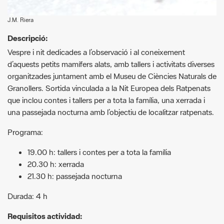
Descripció:
Vespre i nit dedicades a l’observació i al coneixement
d’aquests petits mamífers alats, amb tallers i activitats diverses
organitzades juntament amb el Museu de Ciències Naturals de
Granollers. Sortida vinculada a la Nit Europea dels Ratpenats
que inclou contes i tallers per a tota la família, una xerrada i
una passejada nocturna amb l’objectiu de localitzar ratpenats.
Programa:
19.00 h: tallers i contes per a tota la família
20.30 h: xerrada
21.30 h: passejada nocturna
Durada: 4 h
Requisitos actividad:
Les passejades guiades es poden fer amb
reserva
prèvia
seguint les mesures de protecció anti Covid-19. Per a
qualsevol dubte, poseu-vos en contacte amb els