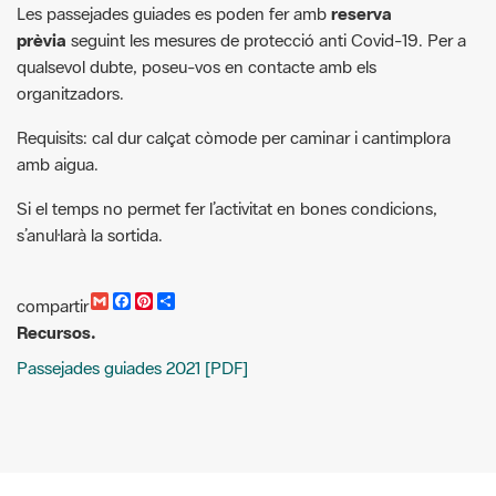
organitzadors.
Requisits: cal dur calçat còmode per caminar i cantimplora
amb aigua.
Si el temps no permet fer l’activitat en bones condicions,
s’anul·larà la sortida.
G
F
P
C
compartir
m
a
i
o
Recursos.
a
c
n
m
i
e
t
p
Passejades guiades 2021 [PDF]
l
b
e
a
o
r
r
o
e
t
k
s
i
t
r
Buscador de actividades