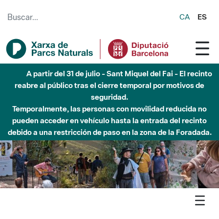
Saltar al contenido principal
CA
ES
6 de agosto - Parque Fluvial Besós - Activación de la
Fase de Alerta del Parque Fluvial del Besòs por lluvias
intensas.
Cerrados los accesos al Parque.
Agenda
Detall agenda
Montnegre - Parcs en concert 2026 - Roserona