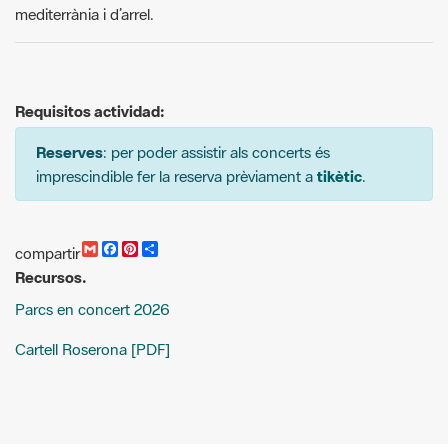
Requisitos actividad:
Reserves
: per poder assistir als concerts és
imprescindible fer la reserva prèviament a
tikètic
.
G
F
P
C
compartir
m
a
i
o
Recursos.
a
c
n
m
i
e
t
p
Parcs en concert 2026
l
b
e
a
o
r
r
o
e
t
Cartell Roserona [PDF]
k
s
i
t
r