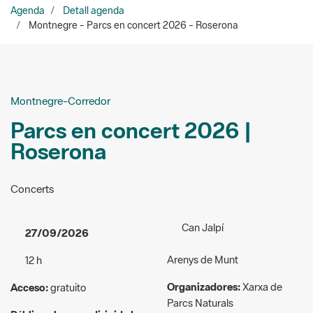
Montnegre-Corredor
Parcs en concert 2026 |
Roserona
Concerts
Can Jalpí
27/09/2026
Arenys de Munt
12 h
Organizadores:
Xarxa de
Acceso:
gratuito
Parcs Naturals
Público al que va dirigida la
parcsenconcert@diba.cat
actividad:
General