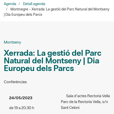
Montseny
Xerrada: La gestió del Parc
Natural del Montseny | Dia
Europeu dels Parcs
Conferències
Sala d'actes Rectoria Vella
24/05/2023
Parc de la Rectoria Vella, s/n
Sant Celoni
de 19 a 20.30 h
Organizadores:
Ajuntament
Acceso:
gratuito
de Sant Celoni
Público al que va dirigida la
938 641 215
actividad:
General