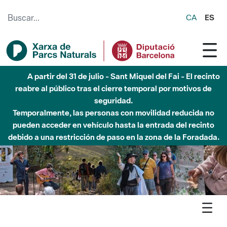
Saltar al contenido principal
CA
ES
5 de agosto - Sant Llorenç-Obac - Nivel 3 del Plan Alfa
(peligro muy alto de incendio)
Agenda
Detall agenda
Montnegre - Xerrada: La gestió del Parc Natural del Montseny
| Dia Europeu dels Parcs