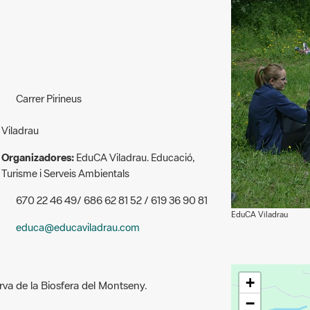
Carrer Pirineus
Viladrau
Organizadores:
EduCA Viladrau. Educació,
Turisme i Serveis Ambientals
670 22 46 49/ 686 62 81 52 / 619 36 90 81
EduCA Viladrau
educa@educaviladrau.com
+
rva de la Biosfera del Montseny.
−