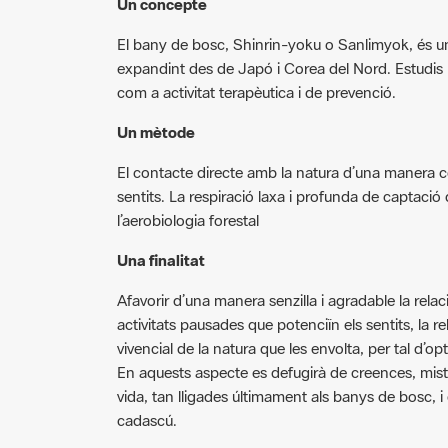
Un concepte
El bany de bosc, Shinrin-yoku o Sanlimyok, és una
expandint des de Japó i Corea del Nord. Estudis 
com a activitat terapèutica i de prevenció.
Un mètode
El contacte directe amb la natura d’una manera co
sentits. La respiració laxa i profunda de captació
l’aerobiologia forestal
Una finalitat
Afavorir d’una manera senzilla i agradable la rel
activitats pausades que potenciïn els sentits, la r
vivencial de la natura que les envolta, per tal d’opt
En aquests aspecte es defugirà de creences, mistic
vida, tan lligades últimament als banys de bosc, i
cadascú.