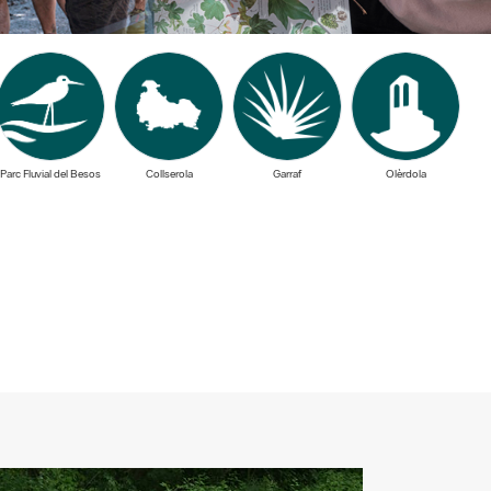
Parc Fluvial del Besos
Collserola
Garraf
Olèrdola