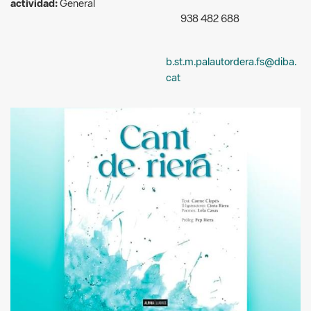
actividad:
General
938 482 688
b.st.m.palautordera.fs@diba.
cat