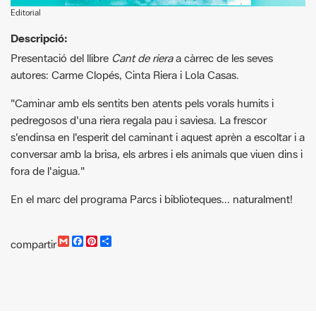
Editorial
Descripció:
Presentació del llibre
Cant de riera
a càrrec de les seves
autores: Carme Clopés, Cinta Riera i Lola Casas.
"Caminar amb els sentits ben atents pels vorals humits i
pedregosos d'una riera regala pau i saviesa. La frescor
s'endinsa en l'esperit del caminant i aquest aprèn a escoltar i a
conversar amb la brisa, els arbres i els animals que viuen dins i
fora de l'aigua."
En el marc del programa Parcs i biblioteques... naturalment!
G
F
P
C
compartir
m
a
i
o
a
c
n
m
i
e
t
p
l
b
e
a
o
r
r
o
e
t