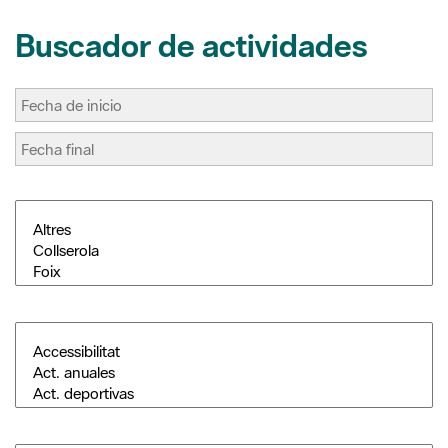
k
s
i
t
r
Buscador de actividades