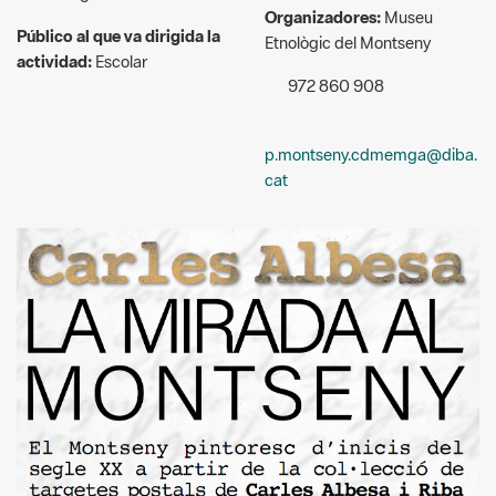
972 860 908
p.montseny.cdmemga@diba.
cat
Autor: Memga