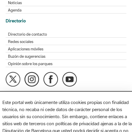
Directorio de contacto
Redes sociales
Aplicaciones móviles
Buzón de sugerencias
Opinión sobre los parques
MAPA WEB
AVISO LEGAL
ACCESIBILIDAD
Diputación de Barcelona. Edifici Llacuna, 1a planta. Badajoz, 49.
08005 Barcelona. Tel. 934 022 428 / xarxaparcs@diba.cat
Este portal web únicamente utiliza cookies propias con finalidad
técnica, no recaba ni cede datos de carácter personal de los
usuarios sin su conocimiento. Sin embargo, contiene enlaces a
sitios web de terceros con políticas de privacidad ajenas a la de la
Diputación de Barcelona que usted podrá decidir si acepta o no