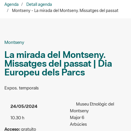
Montseny
La mirada del Montseny.
Missatges del passat | Dia
Europeu dels Parcs
Expos. temporals
Museu Etnològic del
24/05/2024
Montseny
Major 6
10.30 h
Arbúcies
Acceso:
gratuito
Organizadores:
Museu
Público al que va dirigida la
Etnològic del Montseny
actividad:
Escolar