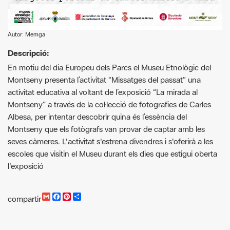
Descripció:
En motiu del dia Europeu dels Parcs el Museu Etnològic del
Montseny presenta l’activitat “Missatges del passat” una
activitat educativa al voltant de l’exposició “La mirada al
Montseny” a través de la col·lecció de fotografies de Carles
Albesa, per intentar descobrir quina és l’essència del
Montseny que els fotògrafs van provar de captar amb les
seves càmeres. L'activitat s'estrena divendres i s'oferirà a les
escoles que visitin el Museu durant els dies que estigui oberta
l'exposició
G
F
P
C
compartir
m
a
i
o
a
c
n
m
i
e
t
p
l
b
e
a
o
r
r
o
e
t
Buscador de actividades
k
s
i
t
r