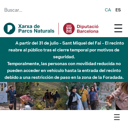
Saltar al contenido principal
CA
ES
Hasta diciembre de 2026 - Parque Fluvial Besós -
Afectaciones en el cauce del Parque Fluvial del Besòs debido
a obras de construcción de una pasarela sobre el río
Agenda
Detall agenda
Montseny -Les plantes i els remeis casolans