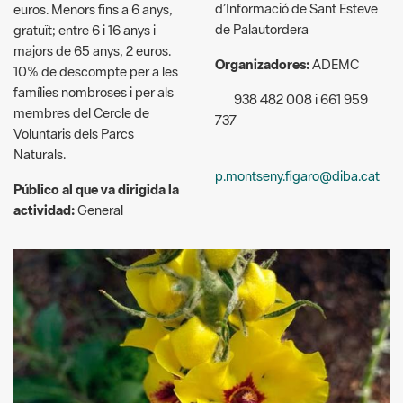
10% de descompte per a les
famílies nombroses i per als
938 482 008 i 661 959
membres del Cercle de
737
Voluntaris dels Parcs
Naturals.
p.montseny.figaro@diba.cat
Público al que va dirigida la
actividad:
General