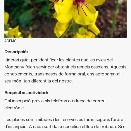
ADEMC
Descripció:
Itinerari guiat per identificar les plantes que les àvies del
Montseny feien servir per obtenir els remeis casolans. Aquests
coneixements, transmesos de forma oral, ens aproparan al
seu món, tan diferent ja del nostre.
Requisitos actividad:
Cal inscripció prèvia als telèfons o adreça de correu
electrònic.
Les places són limitades i les reserves es faran segons l’ordre
d’inscripció. A cada sortida s’especifica el lloc de trobada. Si el
temps no permet fer l’activitat en bones condicions, s’anul·larà
la sortida.
Cal dur calçat còmode per caminar i cantimplora amb aigua.