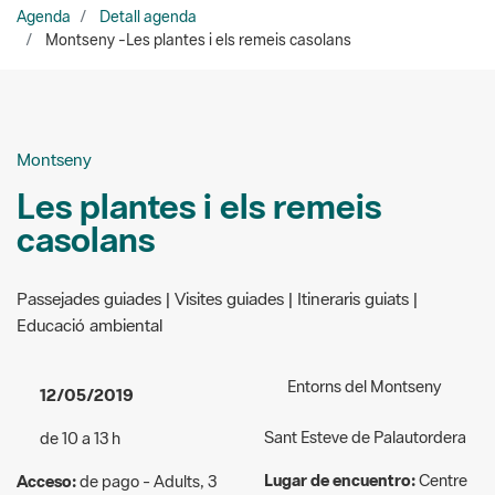
Montseny
Les plantes i els remeis
casolans
Passejades guiades | Visites guiades | Itineraris guiats |
Educació ambiental
Entorns del Montseny
12/05/2019
Sant Esteve de Palautordera
de 10 a 13 h
Lugar de encuentro:
Centre
Acceso:
de pago - Adults, 3
d’Informació de Sant Esteve
euros. Menors fins a 6 anys,
de Palautordera
gratuït; entre 6 i 16 anys i
majors de 65 anys, 2 euros.
Organizadores:
ADEMC