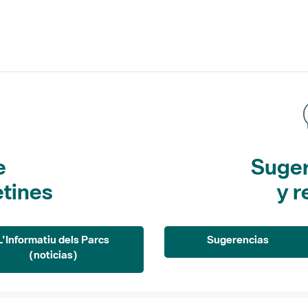
e
Suger
etines
y r
L'Informatiu dels Parcs
Sugerencias
(noticias)