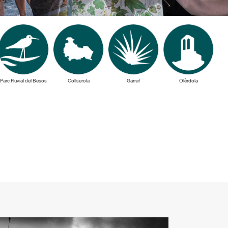
Parc Fluvial del Besos
Collserola
Garraf
Olèrdola