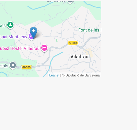
Leaflet
| © Diputació de Barcelona