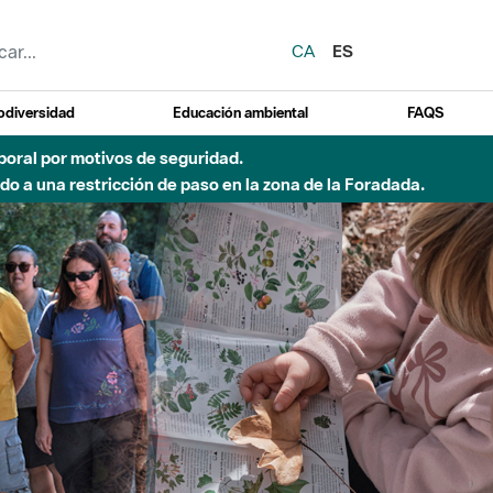
CA
ES
odiversidad
Educación ambiental
FAQS
 a obras de construcción de una pasarela sobre el río