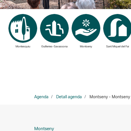
Montesquiu
Guilleries-Savassona
Montseny
Sant Miquel del Fai
Agenda
Detall agenda
Montseny - Montseny és 
Montseny