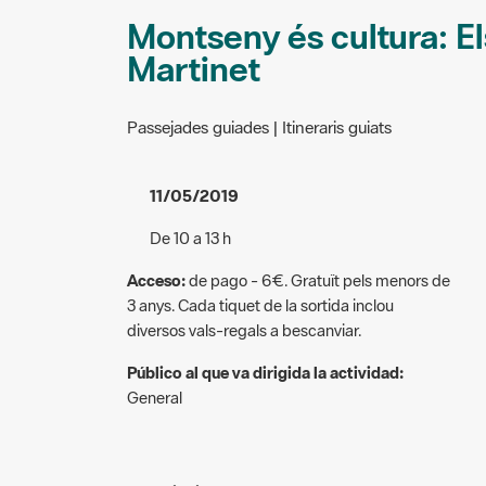
Montseny és cultura: Els
Martinet
Passejades guiades | Itineraris guiats
11/05/2019
De 10 a 13 h
Acceso:
de pago - 6€. Gratuït pels menors de
3 anys. Cada tiquet de la sortida inclou
diversos vals-regals a bescanviar.
Público al que va dirigida la actividad:
General
Descripció: