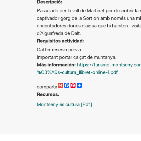
Passejada per la vall de Martinet per descobrir la
captivador gorg de la Sort on amb només una mi
encantadores dones d’aigua que hi habiten i visi
d’Aiguafreda de Dalt.
Requisitos actividad:
Cal fer reserva prèvia.
Important portar calçat de muntanya.
Más información:
https://turisme-montseny.c
%C3%A9s-cultura_llibret-online-1.pdf
G
F
P
C
compartir
m
a
i
o
Recursos.
a
c
n
m
i
e
t
p
Montseny és cultura [Pdf]
l
b
e
a
o
r
r
o
e
t
k
s
i
t
r