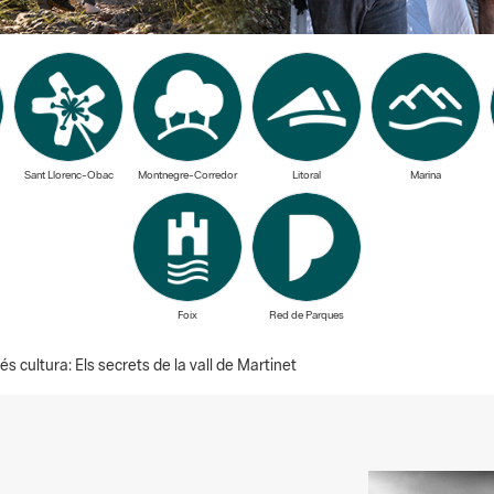
Sant Llorenc-Obac
Montnegre-Corredor
Litoral
Marina
Foix
Red de Parques
cultura: Els secrets de la vall de Martinet