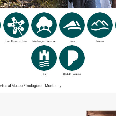
Sant Llorenc-Obac
Montnegre-Corredor
Litoral
Marina
Foix
Red de Parques
rtes al Museu Etnològic del Montseny