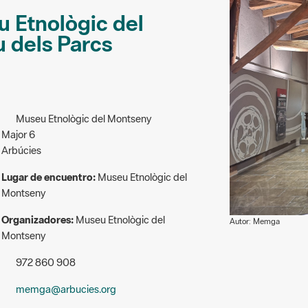
u Etnològic del
 dels Parcs
Museu Etnològic del Montseny
Major 6
Arbúcies
Lugar de encuentro:
Museu Etnològic del
Montseny
Organizadores:
Museu Etnològic del
Autor: Memga
Montseny
972 860 908
memga@arbucies.org