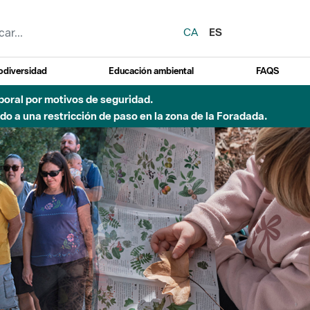
CA
ES
odiversidad
Educación ambiental
FAQS
 a obras de construcción de una pasarela sobre el río