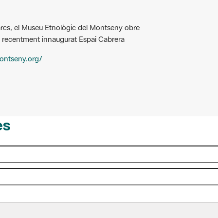
arcs, el Museu Etnològic del Montseny obre
el recentment innaugurat Espai Cabrera
ontseny.org/
es