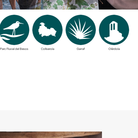
Parc Fluvial del Besos
Collserola
Garraf
Olèrdola