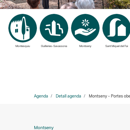
Montesquiu
Guilleries-Savassona
Montseny
Sant Miquel del Fai
Agenda
Detall agenda
Montseny - Portes obe
Montseny