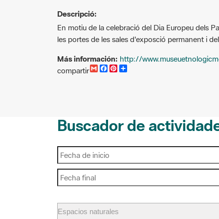
Descripció:
En motiu de la celebració del Dia Europeu dels P
les portes de les sales d'exposció permanent i d
Más información:
http://www.museuetnologicm
G
F
P
C
compartir
m
a
i
o
a
c
n
m
i
e
t
p
l
b
e
a
o
r
r
o
e
t
Buscador de actividad
k
s
i
t
r