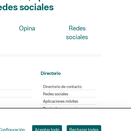
Opina
Redes
sociales
Directorio
Directorio de contacto
Redes sociales
Aplicaciones móviles
Buzón de sugerencias
Opinión sobre los parques
Configuración
Aceptar todo
Rechazar todas
. Badajoz, 49. 08005 Barcelona. Tel. 934 022 428