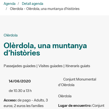
Olèrdola
Olèrdola, una muntanya
d’històries
Passejades guiades | Visites guiades | Itineraris guiats
Conjunt Monumental
14/06/2020
d’Olèrdola
de 10.30 a 13 h
Olèrdola
Acceso:
de pago - Adults, 3
Lugar de encuentro:
Conjunt
euros; 2 euros les famílies
Monumental d’Olèrdola
nombroses, membres del
(pàrquing)
cercle de voluntaris dels
parcs naturals i majors de 65
Organizadores:
Via Penedès