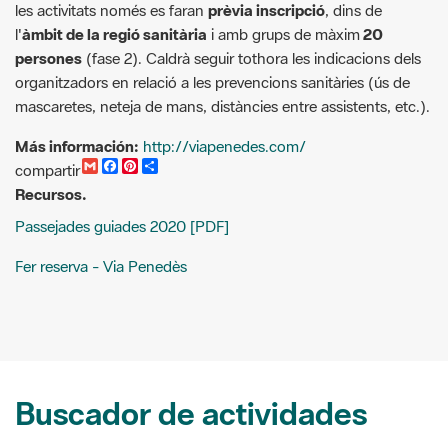
organitzadors en relació a les prevencions sanitàries (ús de
mascaretes, neteja de mans, distàncies entre assistents, etc.).
Más información:
http://viapenedes.com/
G
F
P
C
compartir
m
a
i
o
Recursos.
a
c
n
m
i
e
t
p
Passejades guiades 2020 [PDF]
l
b
e
a
o
r
r
o
e
t
Fer reserva - Via Penedès
k
s
i
t
r
Buscador de actividades