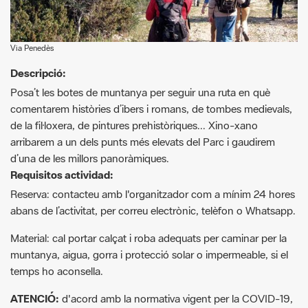
Descripció:
Posa’t les botes de muntanya per seguir una ruta en què
comentarem històries d’ibers i romans, de tombes medievals,
de la fil·loxera, de pintures prehistòriques... Xino-xano
arribarem a un dels punts més elevats del Parc i gaudirem
d’una de les millors panoràmiques.
Requisitos actividad:
Reserva: contacteu amb l'organitzador com a mínim 24 hores
abans de l’activitat, per correu electrònic, telèfon o Whatsapp.
Material: cal portar calçat i roba adequats per caminar per la
muntanya, aigua, gorra i protecció solar o impermeable, si el
temps ho aconsella.
ATENCIÓ:
d'acord amb la normativa vigent per la COVID-19,
les activitats només es faran
prèvia inscripció
, dins de
l'
àmbit de la regió sanitària
i amb grups de màxim
20
persones
(fase 2). Caldrà seguir tothora les indicacions dels