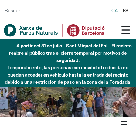
Saltar al contenido principal
CA
ES
Hasta diciembre de 2026 - Parque Fluvial Besós -
Afectaciones en el cauce del Parque Fluvial del Besòs debido
a obras de construcción de una pasarela sobre el río
Agenda
Detall agenda
Olerdola - Olèrdola, una muntanya d’històries