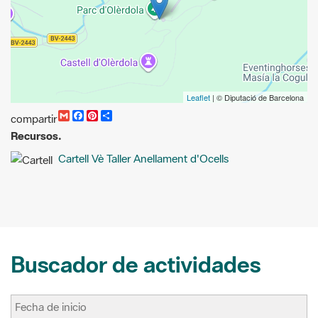
Leaflet
| © Diputació de Barcelona
G
F
P
C
compartir
m
a
i
o
Recursos.
a
c
n
m
i
e
t
p
Cartell Vè Taller Anellament d'Ocells
l
b
e
a
o
r
r
o
e
t
k
s
i
t
r
Buscador de actividades