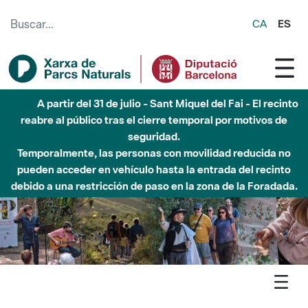
Saltar al contenido principal
CA
ES
Hasta diciembre de 2026 - Parque Fluvial Besós -
Afectaciones en el cauce del Parque Fluvial del Besòs debido
a obras de construcción de una pasarela sobre el río
Agenda
Detall agenda
Olèrdola - Vè taller d'anellament d'ocells al Parc d'Olèrdola