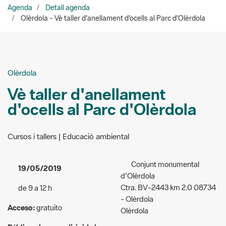
Olèrdola
Vè taller d'anellament
d'ocells al Parc d'Olèrdola
Cursos i tallers | Educació ambiental
Conjunt monumental
19/05/2019
d'Olèrdola
Ctra. BV-2443 km 2.0 08734
de 9 a 12 h
- Olèrdola
Acceso:
gratuito
Olèrdola
Público al que va dirigida la
Lugar de encuentro:
actividad:
Familiar/infantil
Pàrquing Castell d'Olèrdola
Organizadores:
Olèrdola,