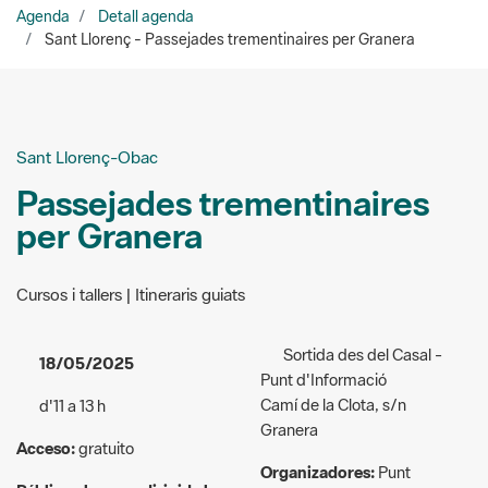
Sant Llorenç-Obac
Passejades trementinaires
per Granera
Cursos i tallers | Itineraris guiats
Sortida des del Casal -
18/05/2025
Punt d'Informació
Camí de la Clota, s/n
d'11 a 13 h
Granera
Acceso:
gratuito
Organizadores:
Punt
Público al que va dirigida la
d’Informació de Granera
actividad:
639 640 434 / 628 175
Excursionista/naturalista
685