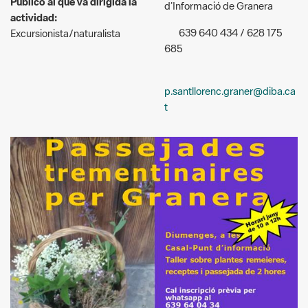
p.santllorenc.graner@diba.ca
t
Detall cartell