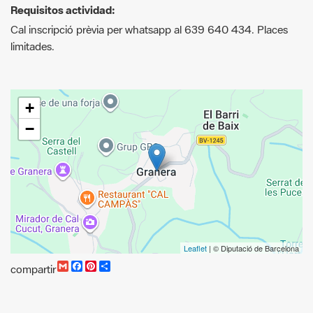
+
−
Leaflet
| © Diputació de Barcelona
G
F
P
C
compartir
m
a
i
o
a
c
n
m
i
e
t
p
l
b
e
a
o
r
r
o
e
t
k
s
i
t
r