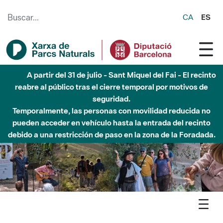
Saltar al contenido principal
CA
ES
Hasta diciembre de 2026 - Parque Fluvial Besós -
Afectaciones en el cauce del Parque Fluvial del Besòs debido
a obras de construcción de una pasarela sobre el río
Agenda
Detall agenda
Sant Llorenç - Passejades trementinaires per Granera