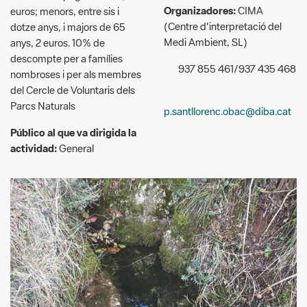
Organizadores:
CIMA
euros; menors, entre sis i
(Centre d'interpretació del
dotze anys, i majors de 65
Medi Ambient, SL)
anys, 2 euros. 10% de
descompte per a famílies
937 855 461/937 435 468
nombroses i per als membres
del Cercle de Voluntaris dels
Parcs Naturals
p.santllorenc.obac@diba.cat
Público al que va dirigida la
actividad:
General