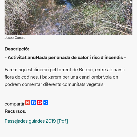
Josep Canals
Descripció:
- Activitat anul·lada per onada de calor i risc d’incendis -
Farem aquest itinerari pel torrent de Reixac, entre alzinars i
flora de codines, i baixarem per una canal ombrívola on
podrem comentar diferents comunitats vegetals.
G
F
P
C
compartir
m
a
i
o
Recursos.
a
c
n
m
i
e
t
p
Passejades guiades 2019 [Pdf]
l
b
e
a
o
r
r
o
e
t
k
s
i