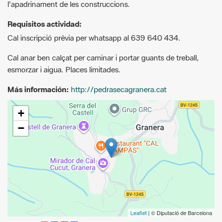
Cal anar ben calçat per caminar i portar guants de treball,
esmorzar i aigua. Places limitades.
Más información:
http://pedrasecagranera.cat
+
−
Leaflet
| © Diputació de Barcelona
G
F
P
C
compartir
m
a
i
o
Recursos.
a
c
n
m
i
e
t
p
Instagram
l
b
e
a
o
r
r