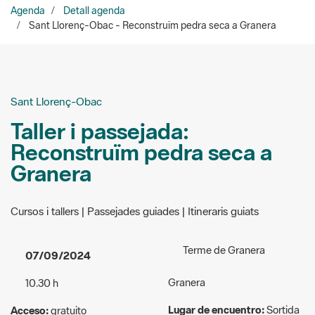
Sant Llorenç-Obac
Taller i passejada:
Reconstruïm pedra seca a
Granera
Cursos i tallers | Passejades guiades | Itineraris guiats
Terme de Granera
07/09/2024
Granera
10.30 h
Lugar de encuentro:
Sortida
Acceso:
gratuito
des del Casal-Punt
Público al que va dirigida la
d'Informació
actividad:
General
Camí de la Clota s/n