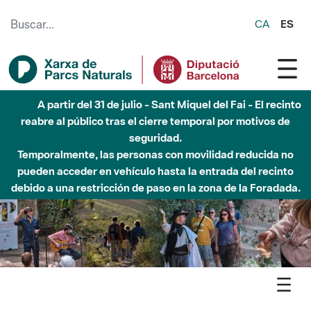
Saltar al contenido principal
CA
ES
5 de agosto - Sant Llorenç-Obac - Nivel 3 del Plan Alfa
(peligro muy alto de incendio)
Agenda
Detall agenda
Sant Llorenç-Obac - Reconstruïm pedra seca a Granera