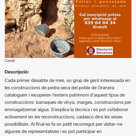
Cartell
Descripció:
Cada primer dissabte de mes, un grup de gent interessada en
les construccions de pedra seca del poble de Granera
cataloguen i recuperen l'extens patrimoni d'aquest tipus de
construccions: barraques de vinya, marges, construccions per
emmagatzemar aigua. S'explica la tècnica i es pot col·laborar
activament en les reconstruccions, cadascú dins les seves
possibilitats. Al final es fa un petit recorregut per visitar-ne
algunes de representatives i es pot participar en
l'apadrinament de les construccions.
Requisitos actividad:
Cal inscripció prèvia per whatsapp al 639 640 434.